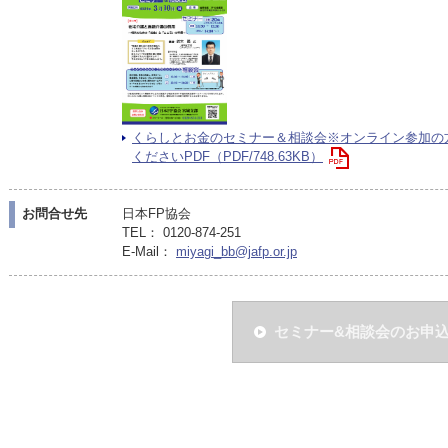
くらしとお金のセミナー＆相談会※オンライン参加の
くださいPDF（PDF/748.63KB）
お問合せ先
日本FP協会
TEL： 0120-874-251
E-Mail：
miyagi_bb@jafp.or.jp
セミナー&相談会のお申