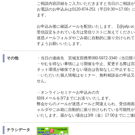
ご相談内容詳細をご入力いただきますと当日のご相談が
お電話のお申込みは0120-874-251（平日9:30〜1
ます。
お申込み後に確認メールを配信いたします。【@jafp.or
受信設定をされている方は受信リストに加えてください
迷惑メールフォルダやごみ箱に自動的に振り分けられて
すようお願いいたします。
その他
・当日の連絡先 宮城支部携帯080-5972-3340（当
・やむを得ない事情により開催を中止、変更する際は宮
ネット環境が確保できない場合は告知なしに中止するこ
・いただいた個人情報はセミナー、無料相談会の申込又
せん。
・オンラインセミナーお申込みの方
招待メールを3/7までにお送りいたします。
弊会からのメールが迷惑メールと間違えられ、受信画面
ォルダやごみ箱に自動的に振り分けられている可能性が
いたします。届かない場合は3/8（金）17:00までに
チラシデータ