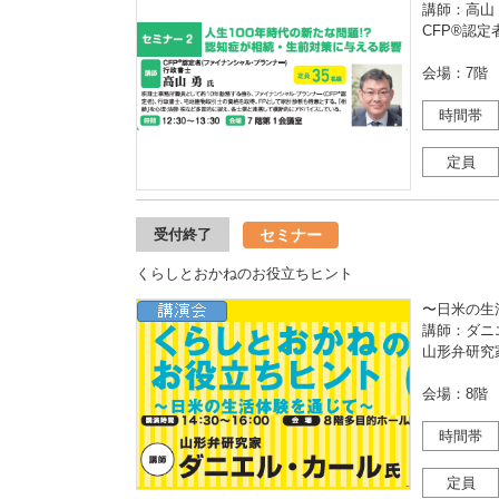
講師：高山
CFP®認
会場：7階
時間帯
定員
セミナー
受付終了
くらしとおかねのお役立ちヒント
〜日米の生
講師：ダニ
山形弁研究
会場：8階
時間帯
定員