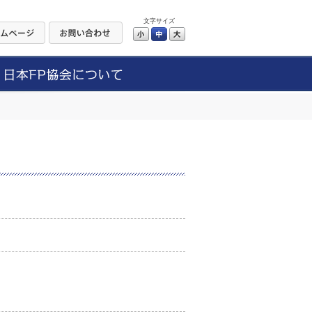
文字サイズ
小
中
大