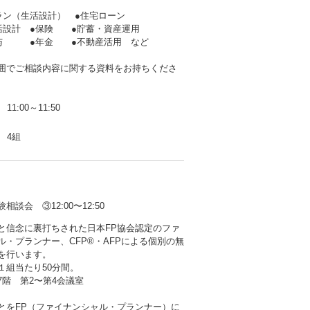
ラン（生活設計） ●住宅ローン
生活設計 ●保険 ●貯蓄・資産運用
贈与 ●年金 ●不動産活用 など
囲でご相談内容に関する資料をお持ちくださ
11:00～11:50
4組
会 ③12:00〜12:50
と信念に裏打ちされた日本FP協会認定のファ
ル・プランナー、CFP®・AFPによる個別の無
を行います。
１組当たり50分間。
階 第2〜第4会議室
とをFP（ファイナンシャル・プランナー）に