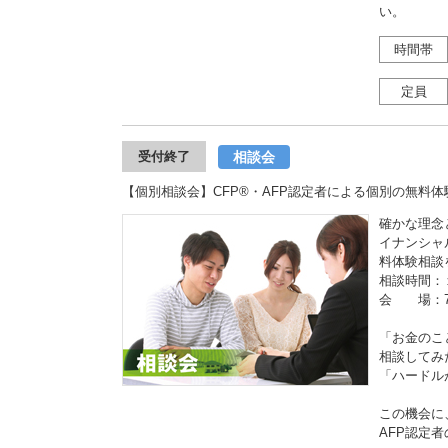
い。
時間帯
定員
相談会
受付終了
【個別相談会】CFP®・AFP認定者による個別の無料体験相談
確かな理念
イナンシャ
料体験相談
相談時間：
会 場：7
「お金のこ
相談してみ
「ハードル
この機会に
AFP認定