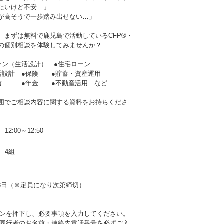
たいけど不安…」
が高そうで一歩踏み出せない…」
、まずは無料で鹿児島で活動しているCFP®・
者の個別相談を体験してみませんか？
ラン（生活設計） ●住宅ローン
生活設計 ●保険 ●貯蓄・資産運用
贈与 ●年金 ●不動産活用 など
囲でご相談内容に関する資料をお持ちくださ
12:00～12:50
4組
23日（※定員になり次第締切）
ンを押下し、必要事項を入力してください。
同行者のお名前・連絡先電話番号を必ずご入