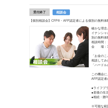
相談会
受付終了
【個別相談会】CFP®・AFP認定者による個別の無料体験相談
確かな理念
イナンシャ
別の無料体
相談時間：
会 場：7
「お金のこ
相談してみ
「ハードル
この機会に
AFP認定
●ライフプ
●老後の
●相続・
※可能な範