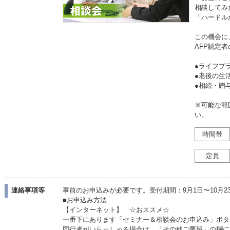
相談してみ
「ハードル
この機会に
AFP認定
●ライフプ
●老後の
●相続・
※可能な範
い。
時間帯
定員
連絡事項等
事前のお申込みが必要です。受付期間：9月1日〜10月
■お申込み方法
【インターネット】 ☆おススメ☆
一番下にあります「セミナー＆相談会のお申込み」ボタ
同行者がいらっしゃる場合は、「その他ご要望」の欄に