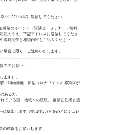
2-771-0747に送信してください。
に参加希望のイベント（講演会・セミナー・無料
明記のうえ、下記アドレスに送信してくださ
相談時間帯と相談内容もご記入ください。
い場合に限り、ご連絡いたします。
協力のお願い。
施します）。
も咳・咽頭痛他、新型コロナウイルス 感染症が
触のある方。
とされている国、地域への渡航、 当該在住者と濃
ターに提出します（提出後3カ月をめどにシュレ
ンスの確保をお願いします。
。