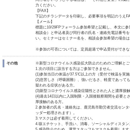
力ください。
【FAX】
下記のチラシデータを印刷し、必要事項を明記のうえFAX09
【メール】
標題に10/29FPフォーラム参加希望と記載し、本文
相談会）と申込者及び同行者の氏名・連絡先電話番号を
い。セミナーはセミナー名を、相談会参加希望の場合は
※参加の可否については、定員超過で申込受付ができな
その他
※新型コロナウイルス感染拡大防止のためのご理解とご
1.次の項目に該当する方はご参加できません。
(1)参加当日の体温が37.5℃以上の方（受付で検温を実
(2)息苦しさ（呼吸困難）、強いだるさ、軽度であって
疑われる症状がある方。
(3)新型コロナウイルス感染症陽性とされた人と濃厚接
(4)過去14日以内に入国制限・入国後観察期間を必要
厚接触のある方。
2.参加者の氏名・連絡先は、鹿児島市勤労者交流セン
ッダー処理されます）。
3.マスクは必ず着用してください。
4.咳エチケット、手洗い、消毒、ソーシャルディスタ
5.感染防止のため、運営スタッフもマスクを着用します