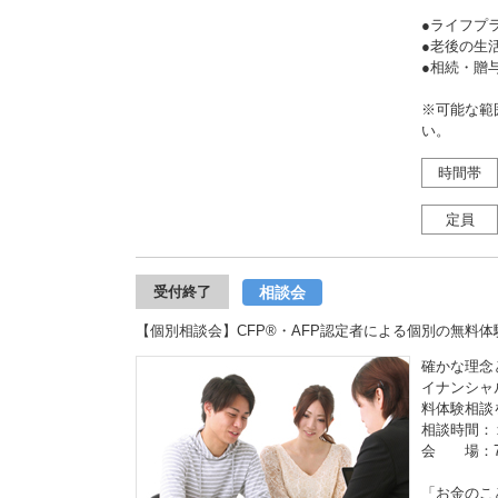
●ライフプ
●老後の
●相続・
※可能な範
い。
時間帯
定員
相談会
受付終了
【個別相談会】CFP®・AFP認定者による個別の無料体験相談
確かな理念
イナンシャ
料体験相談
相談時間：
会 場：7
「お金のこ