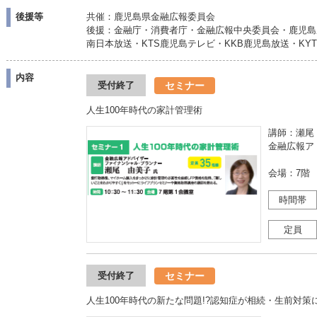
後援等
共催：鹿児島県金融広報委員会
後援：金融庁・消費者庁・金融広報中央委員会・鹿児島
南日本放送・KTS鹿児島テレビ・KKB鹿児島放送・KY
内容
セミナー
受付終了
人生100年時代の家計管理術
講師：瀬尾
金融広報ア
会場：7階
時間帯
定員
セミナー
受付終了
人生100年時代の新たな問題!?認知症が相続・生前対策