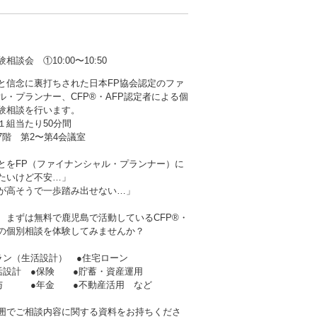
会 ①10:00〜10:50
と信念に裏打ちされた日本FP協会認定のファ
ル・プランナー、CFP®・AFP認定者による個
験相談を行います。
１組当たり50分間
階 第2〜第4会議室
とをFP（ファイナンシャル・プランナー）に
たいけど不安…」
が高そうで一歩踏み出せない…」
、まずは無料で鹿児島で活動しているCFP®・
者の個別相談を体験してみませんか？
ラン（生活設計） ●住宅ローン
生活設計 ●保険 ●貯蓄・資産運用
贈与 ●年金 ●不動産活用 など
囲でご相談内容に関する資料をお持ちくださ