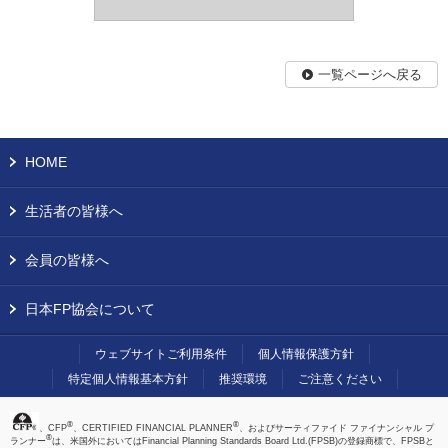
一覧ページへ戻る
HOME
生活者の皆様へ
会員の皆様へ
日本FP協会について
ウェブサイトご利用条件
個人情報保護方針
特定個人情報基本方針
推奨環境
ご注意ください
®
®
、CFP
、CERTIFIED FINANCIAL PLANNER
、およびサーティファイド ファイナンシャル プ
®
ランナー
は、米国外においてはFinancial Planning Standards Board Ltd.(FPSB)の登録商標で、FPSBと