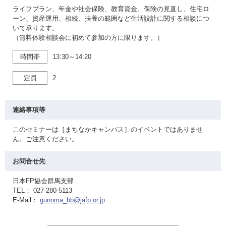
ライフプラン、年金や社会保険、教育資金、保険の見直し、住宅ロ
ーン、資産運用、相続、扶養の範囲など生活設計に関する相談につ
いて承ります。
（無料体験相談会に初めて参加の方に限ります。）
時間帯
13:30～14:20
定員
2
連絡事項等
このセミナーは［まちなかキャンパス］のイベントではありませ
ん。ご注意ください。
お問合せ先
日本FP協会群馬支部
TEL： 027-280-5113
E-Mail：
gunnma_bb@jafp.or.jp