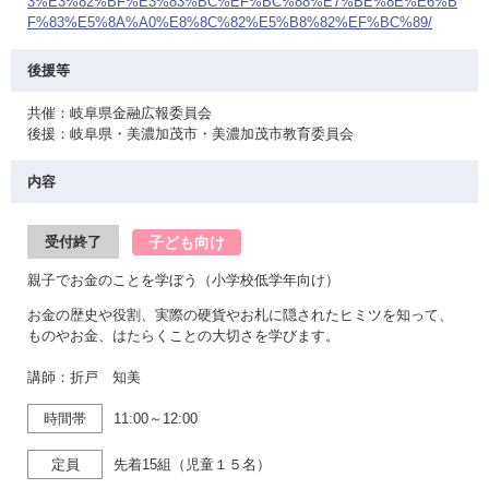
3%E3%82%BF%E3%83%BC%EF%BC%88%E7%BE%8E%E6%B
F%83%E5%8A%A0%E8%8C%82%E5%B8%82%EF%BC%89/
後援等
共催：岐阜県金融広報委員会
後援：岐阜県・美濃加茂市・美濃加茂市教育委員会
内容
子ども向け
受付終了
親子でお金のことを学ぼう（小学校低学年向け）
お金の歴史や役割、実際の硬貨やお札に隠されたヒミツを知って、
ものやお金、はたらくことの大切さを学びます。
講師：折戸 知美
時間帯
11:00～12:00
定員
先着15組（児童１５名）