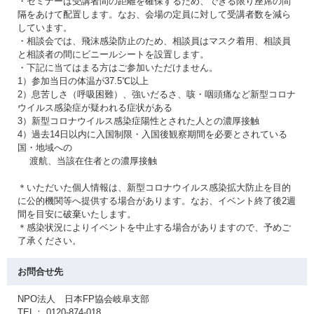
・セミナーは受講者間の距離を確保するため、できる限り座席の間
隔をあけて配置します。なお、会場の定員に対して受講者数を減ら
しています。
・相談会では、飛沫感染防止のため、相談員はマスク着用、相談員
と相談者の間にビニールシートを設置します。
・下記に当てはまる方はご参加いただけません。
1）参加当日の体温が37.5℃以上
2）息苦しさ（呼吸困難）、強いだるさ、咳・咽頭痛など新型コロナ
ウイルス感染症が疑われる症状がある
3）新型コロナウイルス感染症陽性とされた人との濃厚接触
4）過去14日以内に入国制限・入国後観察期間を必要とされている
国・地域への
渡航、当該在住者との濃厚接触
＊いただいた個人情報は、新型コロナウイルス感染拡大防止を目的
に公的機関等へ提供する場合があります。なお、イベント終了後2週
間を目安に破棄いたします。
＊感染状況によりイベントを中止する場合がありますので、予めご
了承ください。
お問合せ先
NPO法人 日本FP協会岐阜支部
TEL： 0120-874-018