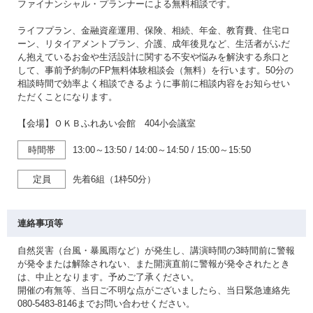
ファイナンシャル・プランナーによる無料相談です。
ライフプラン、金融資産運用、保険、相続、年金、教育費、住宅ロ
ーン、リタイアメントプラン、介護、成年後見など、生活者がふだ
ん抱えているお金や生活設計に関する不安や悩みを解決する糸口と
して、事前予約制のFP無料体験相談会（無料）を行います。50分の
相談時間で効率よく相談できるように事前に相談内容をお知らせい
ただくことになります。
【会場】ＯＫＢふれあい会館 404小会議室
時間帯
13:00～13:50
/
14:00～14:50
/
15:00～15:50
定員
先着6組（1枠50分）
連絡事項等
自然災害（台風・暴風雨など）が発生し、講演時間の3時間前に警報
が発令または解除されない、また開演直前に警報が発令されたとき
は、中止となります。予めご了承ください。
開催の有無等、当日ご不明な点がございましたら、当日緊急連絡先
080-5483-8146までお問い合わせください。