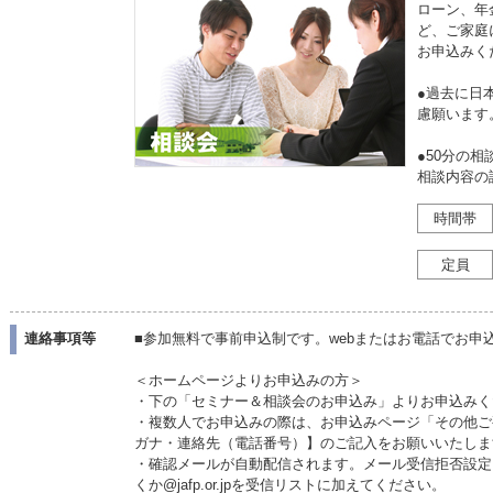
ローン、年
ど、ご家庭
お申込みく
●過去に日
慮願います
●50分の
相談内容の
時間帯
定員
連絡事項等
■参加無料で事前申込制です。webまたはお電話でお
＜ホームページよりお申込みの方＞
・下の「セミナー＆相談会のお申込み」よりお申込みく
・複数人でお申込みの際は、お申込みページ「その他ご
ガナ・連絡先（電話番号）】のご記入をお願いいたしま
・確認メールが自動配信されます。メール受信拒否設定
くか@jafp.or.jpを受信リストに加えてください。