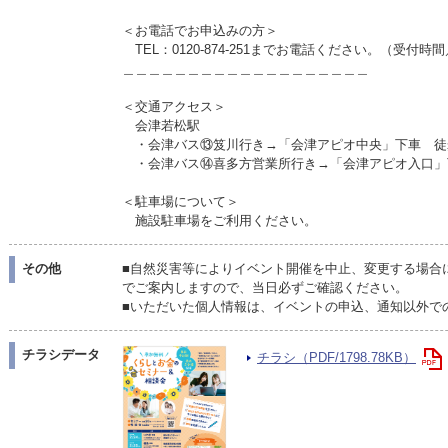
＜お電話でお申込みの方＞
TEL：0120-874-251までお電話ください。（受付時間
＿＿＿＿＿＿＿＿＿＿＿＿＿＿＿＿＿＿＿
＜交通アクセス＞
会津若松駅
・会津バス⑬笈川行き→「会津アピオ中央」下車 徒
・会津バス⑭喜多方営業所行き→「会津アピオ入口」
＜駐車場について＞
施設駐車場をご利用ください。
その他
■自然災害等によりイベント開催を中止、変更する場合
でご案内しますので、当日必ずご確認ください。
■いただいた個人情報は、イベントの申込、通知以外で
チラシデータ
チラシ（PDF/1798.78KB）