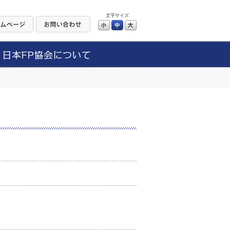
文字サイズ
小
中
大