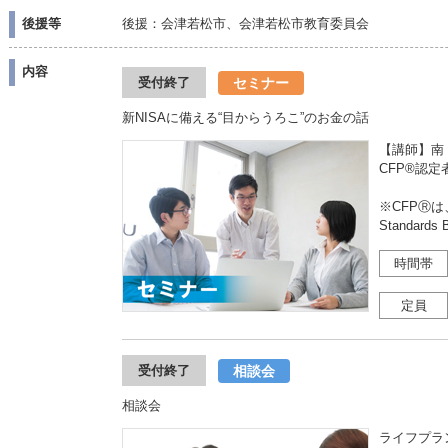
後援等
後援：会津若松市、会津若松市教育委員会
内容
セミナー
受付終了
新NISAに備える“目からうろこ”のお金の話
【講師】南
CFP®認
※CFPⓇは、
Standard
時間帯
定員
相談会
受付終了
相談会
ライフプラ