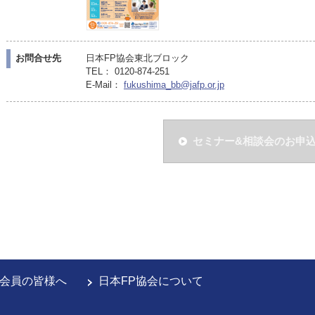
お問合せ先
日本FP協会東北ブロック
TEL： 0120-874-251
E-Mail：
fukushima_bb@jafp.or.jp
セミナー&相談会のお申
会員の皆様へ
日本FP協会について