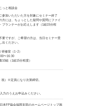
ょこっと相談会
ご参加いただいた方を対象にセミナー終了
の方には、ちょっとした疑問や質問にファイ
・プランナーがお応えします（1組15分程
不要ですが、ご希望の方は、当日セミナー受
し出ください。
 研修室（1･2）
0〜16:30
10組（1組15分程度）
（月・祝）※定員になり次第締切。
入力のうえお申込みください。
日本FP協会福岡支部のホームページトップ画