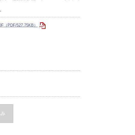
。
（PDF/527.75KB）
込み