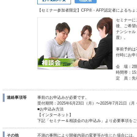
【セミナー参加者限定】CFP®・AFP認定者によるち
セミナーに
後、ご希望
ナンシャル
度）。
事前予約は
付時にお申
会 場：2階
時間帯：15:0
定 員：先着
連絡事項等
事前のお申込みが必要です。
受付期間：2025年6月23日（月）〜2025年7月21日
■お申込み方法
【インターネット】
下記「セミナー＆相談会のお申込み」より必要事項をご
その他
不測の事態により開催内容の変更等が生じた場合には、