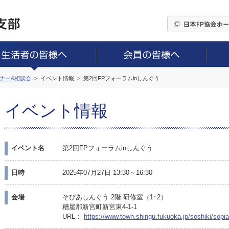
ミナー&相談会
イベント情報
第2回FPフォーラムinしんぐう
イベント情報
イベント名
第2回FPフォーラムinしんぐう
日時
2025年07月27日 13:30～16:30
会場
そぴあしんぐう 2階 研修室（1･2）
糟屋郡新宮町新宮東4-1-1
URL：
https://www.town.shingu.fukuoka.jp/soshiki/sopia