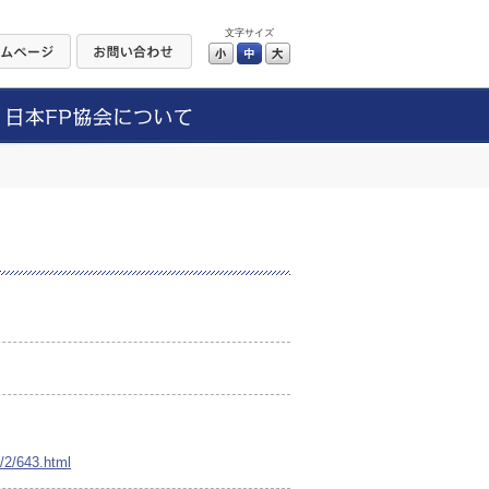
文字サイズ
小
中
大
/2/643.html