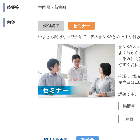
後援等
福岡県・新宮町
内容
セミナー
受付終了
いまさら聞けない!?子育て世代の新NISAとの上手な付
新NISAス
よく分から
いる方に向
やすくお伝
会場：2階 
※当日は13
講師：中川
時間帯
定員
相談会
お申込み不要