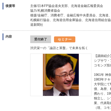
後援等
主催/日本FP協会道央支部、北海道金融広報委員会
協力/札幌消費者協会
後援/金融庁、消費者庁、金融広報中央委員会、北海道
札幌銀行協会、北海道信用金庫協会、北海道信用組合協
道新聞社
内容
セミナー
受付終了
渋沢栄一の「論語と算盤」で未来を拓く
【講師紹介
シブサワ・
コモンズ投
1961年
1983年テ
大学院にて
債、為替、
携わり、19
独立し、シ
業、代表取
（現、コモ