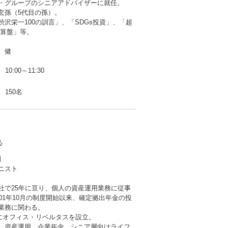
・グループのシニアアドバイザーに就任。
玄孫（5代目の孫）。
渋沢栄一100の訓言」、「SDGs投資」、「超
と算盤」等。
 健
10:00～11:30
150名
る
】
ニスト
社で25年に亘り、個人の資産運用業務に従事
001年10月の制度開始以来、確定拠出年金の投
業務に関わる。
9月にオフィス・リベルタスを設立。
、資産運用、企業年金、シニア層向けライフ