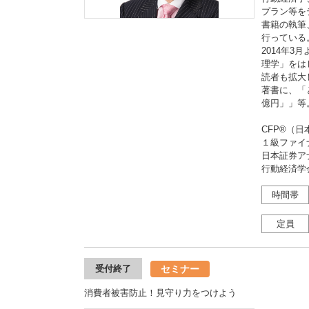
プラン等を
書籍の執筆
行っている
2014年
理学」をは
読者も拡大
著書に、「
億円」」等
CFP®（日
１級ファイ
日本証券ア
行動経済学
時間帯
定員
セミナー
受付終了
消費者被害防止！見守り力をつけよう