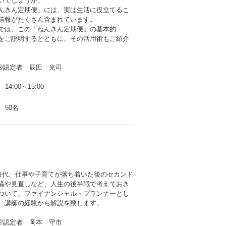
いでしょうか。
んきん定期便」には、実は生活に役立てるこ
情報がたくさん含まれています。
では、この「ねんきん定期便」の基本的
ご説明するとともに、その活用術もご紹介
。
P®認定者 辰田 光司
14:00～15:00
50名
年時代、仕事や子育てが落ち着いた後のセカンド
備や見直しなど、人生の後半戦で考えておき
ついて、ファイナンシャル・プランナーとし
、講師の経験から解説を致します。
P®認定者 岡本 守市