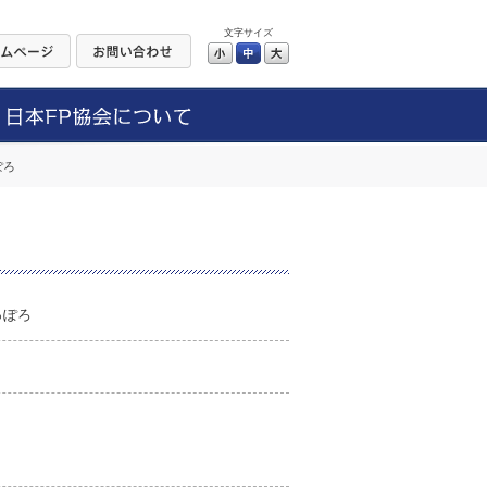
文字サイズ
小
中
大
ぽろ
っぽろ