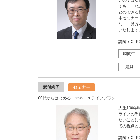
いのではな
でも、「ね
とのできる
本セミナー
な 見方を
いたします
講師：CF
時間帯
定員
セミナー
受付終了
60代からはじめる マネー＆ライフプラン
人生100
ライフの準
たいことに
ての視点と
講師：CF