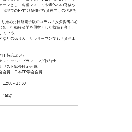
テーマとし、各種マスコミや媒体への寄稿や
、各地でのFP向け研修や投資家向けの講演を
。
3月より始めた日経電子版のコラム「投資賢者の心
じめ、行動経済学を題材とした執筆も多く、
している。
となりの億り人 サラリーマンでも「資産１
。
本FP協会認定）
ナンシャル・プランニング技能士
ナリスト協会検定会員、
会会員、日本FP学会会員
12:00～13:30
150名