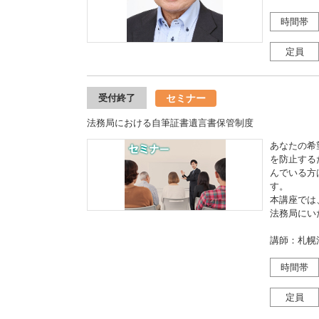
時間帯
定員
セミナー
受付終了
法務局における自筆証書遺言書保管制度
あなたの希
を防止する
んでいる方
す。
本講座では
法務局にい
講師：札幌
時間帯
定員