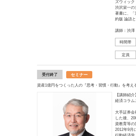
ズウィック
渋沢栄一の
著書に、「
約版 論語
講師：渋澤
時間帯
定員
セミナー
受付終了
資産1億円をつくった人の『思考・習慣・行動』を考え
【講師紹介
経済コラム
大手証券会
した後、2
資教育等の
2012年
行動経済学