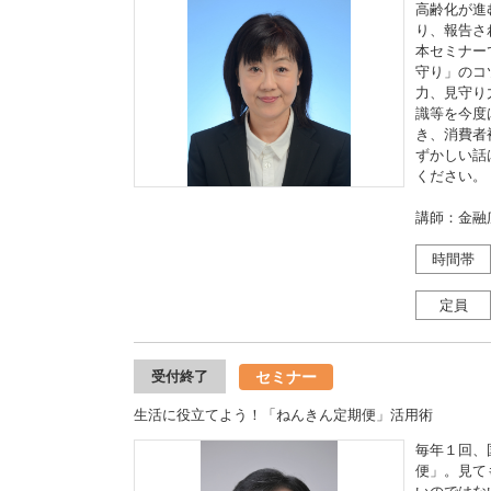
高齢化が進
り、報告さ
本セミナー
守り」のコ
力、見守り
識等を今度
き、消費者
ずかしい話
ください。
講師：金融
時間帯
定員
セミナー
受付終了
生活に役立てよう！「ねんきん定期便」活用術
毎年１回、
便」。見て