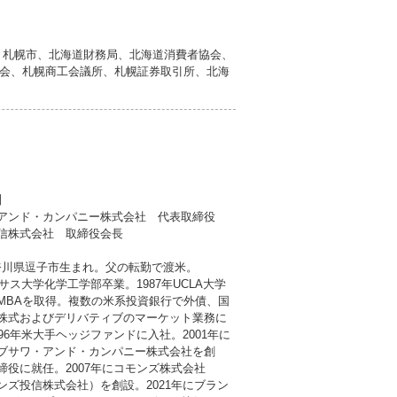
、札幌市、北海道財務局、北海道消費者協会、
会、札幌商工会議所、札幌証券取引所、北海
】
アンド・カンパニー株式会社 代表取締役
信株式会社 取締役会長
 神奈川県逗子市生まれ。父の転勤で渡米。
キサス大学化学工学部卒業。1987年UCLA大学
MBAを取得。複数の米系投資銀行で外債、国
株式およびデリバティブのマーケット業務に
96年米大手ヘッジファンドに入社。2001年に
ブサワ・アンド・カンパニー株式会社を創
締役に就任。2007年にコモンズ株式会社
ンズ投信株式会社）を創設。2021年にブラン