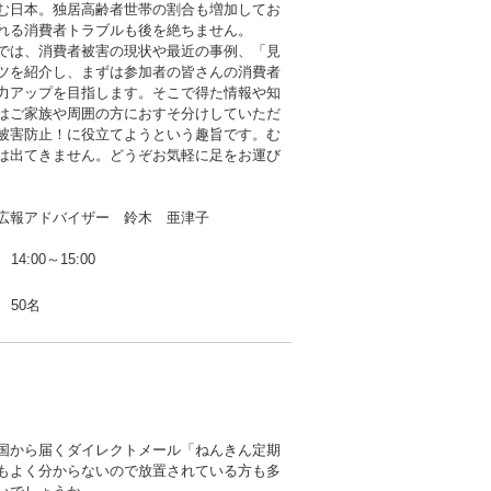
む日本。独居高齢者世帯の割合も増加してお
れる消費者トラブルも後を絶ちません。
では、消費者被害の現状や最近の事例、「見
ツを紹介し、まずは参加者の皆さんの消費者
力アップを目指します。そこで得た情報や知
はご家族や周囲の方におすそ分けしていただ
被害防止！に役立てようという趣旨です。む
は出てきません。どうぞお気軽に足をお運び
広報アドバイザー 鈴木 亜津子
14:00～15:00
50名
国から届くダイレクトメール「ねんきん定期
もよく分からないので放置されている方も多