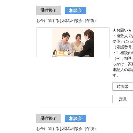
相談会
受付終了
お金に関するお悩み相談会（午前）
★お願い★
・複数人で
要望」に代
（電話番号
・ご相談内
（例：相談
っかけ、家
未記入の場
す。
時間帯
定員
相談会
受付終了
お金に関するお悩み相談会（午後）