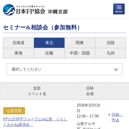
セミナー&相談会（参加無料）
北海道
東北
関東
北陸
東海
近畿
中国・四国
九州
選択してください
支部
日時
イベント名
会場
2026年10月10
山形支部
日
詳細・
12:45～17:00
FPの日®FPフォーラムin山形 くらし
申込
山形テルサ
とおかね講演会