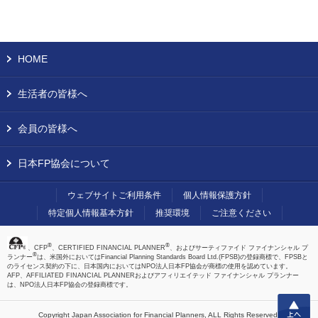
HOME
生活者の皆様へ
会員の皆様へ
日本FP協会について
ウェブサイトご利用条件
個人情報保護方針
特定個人情報基本方針
推奨環境
ご注意ください
®
®
、CFP
、CERTIFIED FINANCIAL PLANNER
、およびサーティファイド ファイナンシャル プ
®
ランナー
は、米国外においてはFinancial Planning Standards Board Ltd.(FPSB)の登録商標で、FPSBと
のライセンス契約の下に、日本国内においてはNPO法人日本FP協会が商標の使用を認めています。
AFP、AFFILIATED FINANCIAL PLANNERおよびアフィリエイテッド ファイナンシャル プランナー
は、NPO法人日本FP協会の登録商標です。
上へ
Copyright Japan Association for Financial Planners,
ALL Rights Reserved.