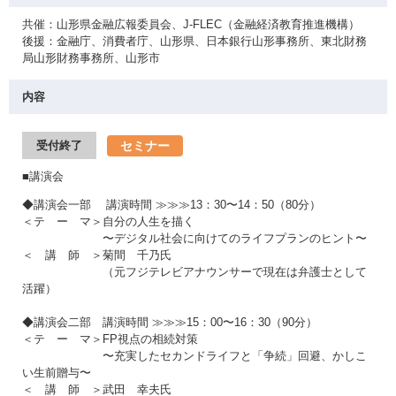
共催：山形県金融広報委員会、J-FLEC（金融経済教育推進機構）
後援：金融庁、消費者庁、山形県、日本銀行山形事務所、東北財務
局山形財務事務所、山形市
内容
セミナー
受付終了
■講演会
◆講演会一部 講演時間 ≫≫≫13：30〜14：50（80分）
＜テ ー マ＞自分の人生を描く
〜デジタル社会に向けてのライフプランのヒント〜
＜ 講 師 ＞菊間 千乃氏
（元フジテレビアナウンサーで現在は弁護士として
活躍）
◆講演会二部 講演時間 ≫≫≫15：00〜16：30（90分）
＜テ ー マ＞FP視点の相続対策
〜充実したセカンドライフと「争続」回避、かしこ
い生前贈与〜
＜ 講 師 ＞武田 幸夫氏