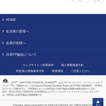
HOME
生活者の皆様へ
会員の皆様へ
日本FP協会について
ウェブサイトご利用条件
個人情報保護方針
特定個人情報基本方針
推奨環境
ご注意ください
®
®
、CFP
、CERTIFIED FINANCIAL PLANNER
、およびサーティファイド ファイナンシャル プ
®
ランナー
は、米国外においてはFinancial Planning Standards Board Ltd.(FPSB)の登録商標で、FPSBと
のライセンス契約の下に、日本国内においてはNPO法人日本FP協会が商標の使用を認めています。
AFP、AFFILIATED FINANCIAL PLANNERおよびアフィリエイテッド ファイナンシャル プランナー
は、NPO法人日本FP協会の登録商標です。
上へ
Copyright Japan Association for Financial Planners,
ALL Rights Reserved.