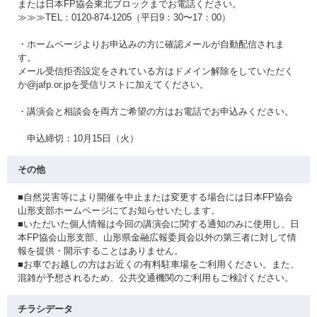
または日本FP協会東北ブロックまでお電話ください。
≫≫≫TEL：0120-874-1205（平日9：30〜17：00）
・ホームページよりお申込みの方に確認メールが自動配信されま
す。
メール受信拒否設定をされている方はドメイン解除をしていただく
か@jafp.or.jpを受信リストに加えてください。
・講演会と相談会を両方ご希望の方はお電話でお申込みください。
申込締切：10月15日（火）
その他
■自然災害等により開催を中止または変更する場合には日本FP協会
山形支部ホームページにてお知らせいたします。
■いただいた個人情報は今回の講演会に関する通知のみに使用し、日
本FP協会山形支部、山形県金融広報委員会以外の第三者に対して情
報を提供・開示することはありません。
■お車でお越しの方はお近くの有料駐車場をご利用ください。また、
混雑が予想されるため、公共交通機関のご利用もご検討ください。
チラシデータ