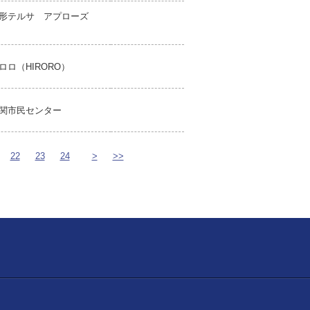
形テルサ アプローズ
ロロ（HIRORO）
関市民センター
22
23
24
>
>>