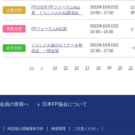
FPの日® FPフォーラムin山
2022年10月22日
山
山形支部
形 くらしとおかね講演会
13:00～17:00
3F
2022年10月15日
青森支部
FPフォーラムin弘前
ヒ
10:30～16:00
くらしとお金のセミナー＆相
2022年10月15日
岩手支部
一
談会 一関会場
13:30～17:00
<<
<
14
15
16
17
18
19
20
21
会員の皆様へ
日本FP協会について
特定個人情報基本方針
推奨環境
ご注意ください