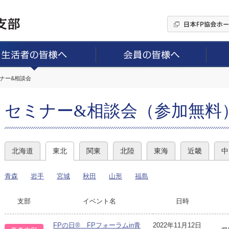
ミナー&相談会
セミナー&相談会（参加無料
北海道
東北
関東
北陸
東海
近畿
中
青森
岩手
宮城
秋田
山形
福島
支部
イベント名
日時
FPの日® FPフォーラムin青
2022年11月12日