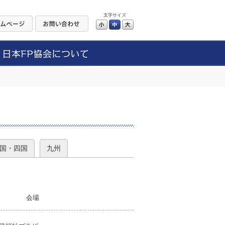
文字サイズ
小
中
大
）
国・四国
九州
会場