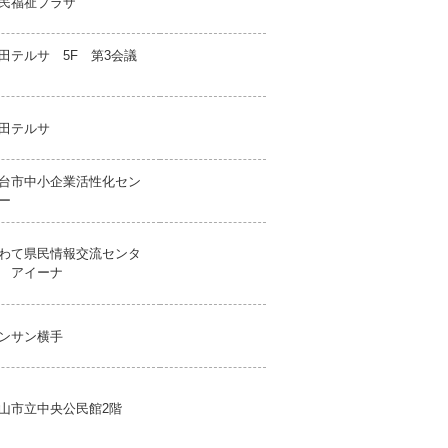
民福祉プラザ
田テルサ 5F 第3会議
田テルサ
台市中小企業活性化セン
ー
わて県民情報交流センタ
 アイーナ
ンサン横手
山市立中央公民館2階