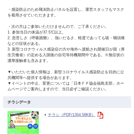
・感染防止のため飛沫防止パネルを設置し、運営スタッフもマスク
を着用させていただきます。
・次の方はご参加いただけませんので、ご了承ください。
1. 参加当日の体温が37.5℃以上。
2. 息苦しさ（呼吸困難）、強いだるさ、軽度であっても咳・咽頭痛
などの症状がある。
3. 新型コロナウィルス感染症の方や海外へ渡航され開催日が国（厚
生労働省）の定める入国後の自宅等待機期間中である。※無症状の
濃厚接触者も含みます。
▼いただいた個人情報は、新型コロナウイルス感染防止を目的に公
共機関等へ提供する場合があります。
▼イベントの中止、変更については「日本ＦＰ協会福島支部」ホー
ムページでご案内しますので、当日必ずご確認ください。
チラシデータ
チラシ（PDF/1354.58KB）