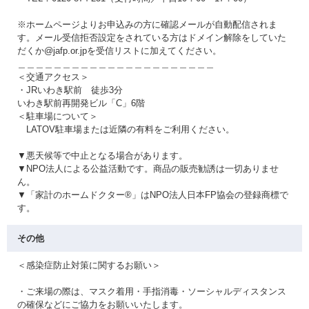
※ホームページよりお申込みの方に確認メールが自動配信されま
す。メール受信拒否設定をされている方はドメイン解除をしていた
だくか@jafp.or.jpを受信リストに加えてください。
＿＿＿＿＿＿＿＿＿＿＿＿＿＿＿＿＿＿＿＿＿＿
＜交通アクセス＞
・JRいわき駅前 徒歩3分
いわき駅前再開発ビル「C」6階
＜駐車場について＞
LATOV駐車場または近隣の有料をご利用ください。
▼悪天候等で中止となる場合があります。
▼NPO法人による公益活動です。商品の販売勧誘は一切ありませ
ん。
▼「家計のホームドクター®」はNPO法人日本FP協会の登録商標で
す。
その他
＜感染症防止対策に関するお願い＞
・ご来場の際は、マスク着用・手指消毒・ソーシャルディスタンス
の確保などにご協力をお願いいたします。