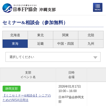
セミナー&相談会（参加無料）
北海道
東北
関東
北陸
東海
近畿
中国・四国
九州
選択してください
支部
日時
イベント名
会場
2026年01月17日
静岡支部
10:00～16:00
【ミニセミナー&相談会】シニアの
日本FP協会静岡支
ためのNISA活用法
部