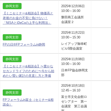
静岡支部
2025年12月06日
10:00～16:00
【ミニセミナー&相談会】物価高と
磐田商工会議所
老後のお金の不安に負けない！
会議室２
「NISAとiDeCoの上手な利用法」
2025年11月22日
静岡支部
10:00～15:30
レイアップ御幸町
FPの日®FPフォーラムin静岡
ビル5階会議室
静岡支部
2025年11月08日
10:00～16:00
【ミニセミナー&相談会】〜豊かな
日本FP協会静岡支
セカンドライフのために〜今から始
部
めたい賢い家計の見直し方と準備
2025年10月18日
12:45～16:10
静岡支部
富士市文化会館ロ
FPフォーラムin富士（セミナー&相
ゼシアター 第一
談会）
会議室 第三会議
室