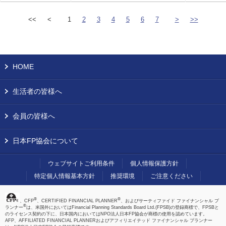
<<
<
1
2
3
4
5
6
7
>
>>
HOME
生活者の皆様へ
会員の皆様へ
日本FP協会について
ウェブサイトご利用条件
個人情報保護方針
特定個人情報基本方針
推奨環境
ご注意ください
®
®
、CFP
、CERTIFIED FINANCIAL PLANNER
、およびサーティファイド ファイナンシャル プ
®
ランナー
は、米国外においてはFinancial Planning Standards Board Ltd.(FPSB)の登録商標で、FPSBと
のライセンス契約の下に、日本国内においてはNPO法人日本FP協会が商標の使用を認めています。
AFP、AFFILIATED FINANCIAL PLANNERおよびアフィリエイテッド ファイナンシャル プランナー