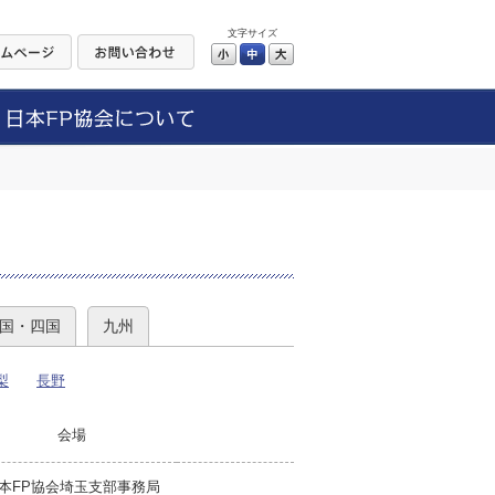
文字サイズ
小
中
大
）
国・四国
九州
梨
長野
会場
本FP協会埼玉支部事務局