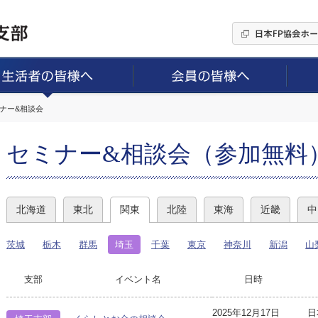
ミナー&相談会
セミナー&相談会（参加無料
北海道
東北
関東
北陸
東海
近畿
中
茨城
栃木
群馬
埼玉
千葉
東京
神奈川
新潟
山
支部
イベント名
日時
2025年12月17日
日