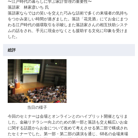
〜江戸時代の暮らしに学ぶ家計管理の重要性〜
落語家 林家彦いち 氏
落語家ならではの笑いを交えた巧みな話術で多くの来場者の気持ち
をつかみ楽しい時間が過ぎました。落語「花見酒」にてお金にまつ
わる江戸時代の循環取引を示唆しまた落語家さんの相互扶助システ
ムの話をされ、手元に現金がなくとも援助する文化に印象を受けま
した。
総評
当日の様子
今回のセミナーは会場とオンラインとのハイブリット開催となりま
した。金融リテラシー向上のための第一部と落語も交え幅広いお金
に関する話題からお金について改めて考えさせる第二部で構成され
たセミナーでした。第一部・第二部の講演を通じ、68名の会場来場