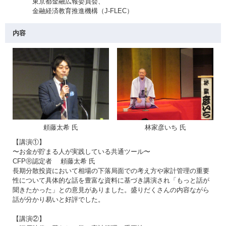
東京都金融広報委員会、
金融経済教育推進機構（J-FLEC）
内容
頼藤太希 氏
林家彦いち 氏
【講演①】
〜お金が貯まる人が実践している共通ツール〜
CFPⓇ認定者 頼藤太希 氏
長期分散投資において相場の下落局面での考え方や家計管理の重要
性について具体的な話を豊富な資料に基づき講演され「もっと話が
聞きたかった」との意見がありました。盛りだくさんの内容ながら
話が分かり易いと好評でした。
【講演②】