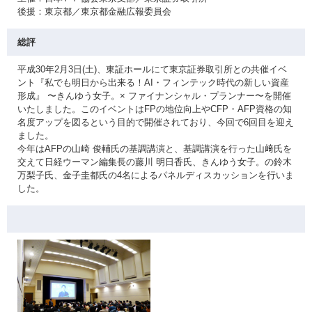
後援：東京都／東京都金融広報委員会
総評
平成30年2月3日(土)、東証ホールにて東京証券取引所との共催イベ
ント『私でも明日から出来る！AI・フィンテック時代の新しい資産
形成』 〜きんゆう女子。× ファイナンシャル・プランナー〜を開催
いたしました。このイベントはFPの地位向上やCFP・AFP資格の知
名度アップを図るという目的で開催されており、今回で6回目を迎え
ました。
今年はAFPの山崎 俊輔氏の基調講演と、基調講演を行った山﨑氏を
交えて日経ウーマン編集長の藤川 明日香氏、きんゆう女子。の鈴木
万梨子氏、金子圭都氏の4名によるパネルディスカッションを行いま
した。