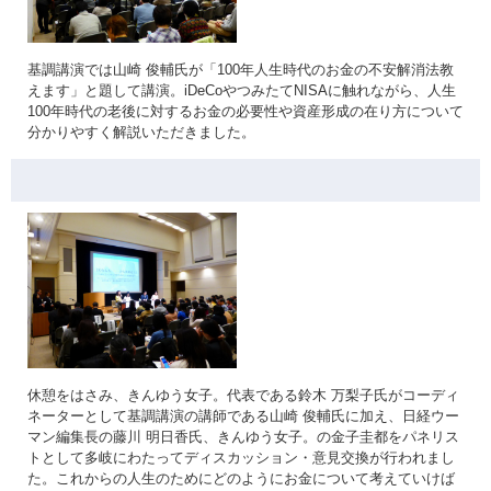
基調講演では山崎 俊輔氏が「100年人生時代のお金の不安解消法教
えます」と題して講演。iDeCoやつみたてNISAに触れながら、人生
100年時代の老後に対するお金の必要性や資産形成の在り方について
分かりやすく解説いただきました。
休憩をはさみ、きんゆう女子。代表である鈴木 万梨子氏がコーディ
ネーターとして基調講演の講師である山崎 俊輔氏に加え、日経ウー
マン編集長の藤川 明日香氏、きんゆう女子。の金子圭都をパネリス
トとして多岐にわたってディスカッション・意見交換が行われまし
た。これからの人生のためにどのようにお金について考えていけば