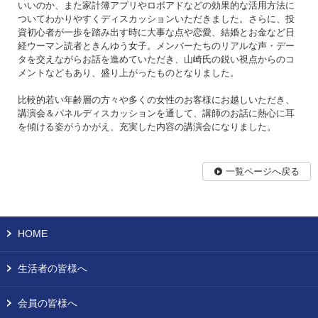
いいのか、また家計簿アプリやロボアドなどの効果的な活用方法に
ついてわかりやすくディスカッションいただきました。さらに、投
資初心者が一歩を踏み出す時に大事な点や恋愛、結婚とお金など日
経ウーマン読者ときんゆう女子。メンバーたちのリアルな声・デー
タを交えながらお話を進めていただき、山崎氏の鋭い視点からのコ
メントなどもあり、盛り上がったものとなりました。
比較的若い年齢層の方々や多くの女性のお客様にお越しいただき、
講演会＆パネルディスカッションを通して、講師のお話に熱心に耳
を傾ける姿がうかがえ、充実した内容の講演会になりました。
一覧ページへ戻る
HOME
生活者の皆様へ
会員の皆様へ