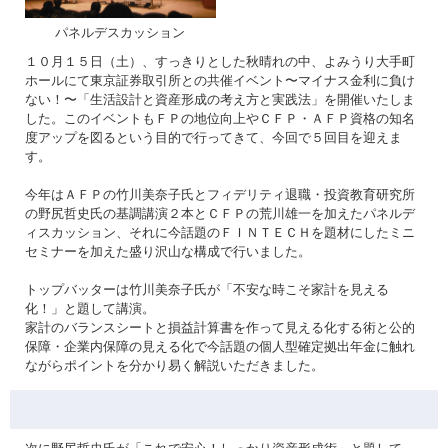
パネルデスカッション
１０月１５日（土）、すっきりとした秋晴れの中、よみうり大手町
ホールにて東京証券取引所との共催イベント〜マイナス金利に負け
ない！〜「生活設計と資産形成の考え方と実践法」を開催いたしま
した。このイベントもＦＰの地位向上やＣＦＰ・ＡＦＰ資格の知名
度アップを図るという目的で行ってきて、今回で５回目を迎えま
す。
今年はＡＦＰの竹川美奈子氏とフィデリティ退職・投資教育研究所
の野尻哲史氏の基調講演２本とＣＦＰの荒川雄一を加えたパネルデ
ィスカッション、それに今話題のＦＩＮＴＥＣＨを題材にしたミニ
セミナーを加えた盛り沢山な構成で行いました。
トップバッターは竹川美奈子氏が「不安な時こそ家計を見える
化！」と題して講演。
家計のバランスシートと損益計算書を作って見える化する術と公的
保障・企業内保障の見える化で今話題の個人型確定拠出年金に触れ
ながらポイントを分かり易く解説いただきました。