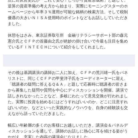
次に野尻哲史氏が「これで安心！しっかり資産形成術」と題して、
逆算の資産準備の考え方から始まり、実際にモーニングスターのホ
ームページから年率３％運用が可能な銘柄の検索方法、そして税制
優遇の大きいＮＩＳＡ使用時のポイントなどもお話ししていただき
ました。
休憩をはさみ、東京証券取引所 金融リテラシーサポート部の森元
憲介氏とＣＦＰの首藤由之氏が絶妙の掛け合いで今最も注目を集め
ているＦＩＮＴＥＣＨについて紹介をしてくれました。
その後は基調講演の講師お二人に加え、ＣＦＰの荒川雄一氏をパネ
リストに、同じくＣＦＰの甲斐洋子氏をコーディネーターに迎え、
「聴講者の疑問に答えるＱ＆Ａ」と題して応募時に聴講者の皆さま
から募集した疑問や質問を中心にディスカッションを開催。講演で
話しきれなかったことなど、多岐にわたって意見交換が行われまし
た。実際に投資を始めるにはどうすればいいのか、どこに注意すれ
ばいいのか、などといった実践的なノウハウを、自身の経験談も交
えながら語っていただきました。
幅広い年齢層の多くのお客様にお越しいただき、講演会＆パネルデ
ィスカッションを通して、講師のお話しに熱心に耳を傾ける姿がう
かがえ、充実した内容の講演会になりました。