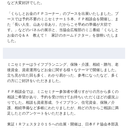
など大変好評でした。
「くらしとお金のＦＰコーナー」のブースを出展いたしました。ブ
ースでは予約不要のミニセミナー１５本、ＦＰ相談会を開催し、ま
た「長い人生、山あり谷あり。だからこそ早めの準備が大切で
す。」などのパネルの展示と、当協会広報部のミニ番組「くらしと
お金のＱ＆Ａ 教えて！ 家計のホームドクター」を放映いたしま
した。
ミニセミナーはライフプランニング、保険・介護、相続・贈与、老
後資金、資産運用などお金に関する様々なテーマで開催しました。
立ち見が出た回も多く、わかり易かった、参考になったなど、多く
の方にご好評をいただきました。
ＦＰ相談会では、ミニセミナー参加者や通りすがりの方から多くの
相談ご希望があり、予約を受け付けてお待ちいただくほどの盛況ぶ
りでした。相談も資産形成、ライフプラン、住宅資金、保険／介
護、相続準備など多岐にわたりましたが、殆どの方からご相談に満
足したとのアンケートをいただきました。
東証ＩＲフェスタ２０１５への出展・開催は、日本ＦＰ協会本部及