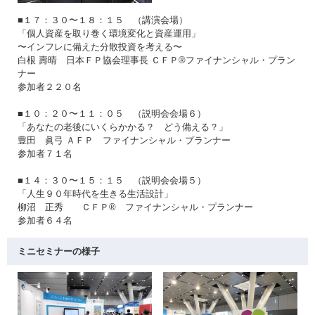
■１７：３０〜１８：１５ （講演会場）
「個人資産を取り巻く環境変化と資産運用」
〜インフレに備えた分散投資を考える〜
白根 壽晴 日本ＦＰ協会理事長 ＣＦＰ®ファイナンシャル・プラン
ナー
参加者２２０名
■１０：２０〜１１：０５ （説明会会場６）
「あなたの老後にいくらかかる？ どう備える？」
豊田 眞弓 ＡＦＰ ファイナンシャル・プランナー
参加者７１名
■１４：３０〜１５：１５ （説明会会場５）
「人生９０年時代を生きる生活設計」
柳沼 正秀 ＣＦＰ® ファイナンシャル・プランナー
参加者６４名
ミニセミナーの様子