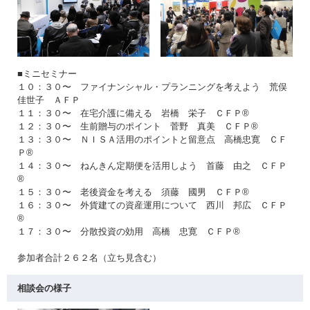
■ミニセミナー
１０：３０〜 ファイナンシャル・プランニングを考えよう 荒俣
佳世子 ＡＦＰ
１１：３０〜 在宅介護に備える 岩橋 栄子 ＣＦＰ®
１２：３０〜 生前贈与のポイント 菅野 真美 ＣＦＰ®
１３：３０〜 ＮＩＳＡ活用のポイントと留意点 高橋忠寛 ＣＦ
Ｐ®
１４：３０〜 ねんきん定期便を活用しよう 首藤 由之 ＣＦＰ
®
１５：３０〜 老後資金を考える 須藤 國男 ＣＦＰ®
１６：３０〜 外貨建ての資産運用について 西川 邦広 ＣＦＰ
®
１７：３０〜 分散投資の効用 高橋 忠寛 ＣＦＰ®
参加者合計２６２名（立ち見含む）
相談会の様子