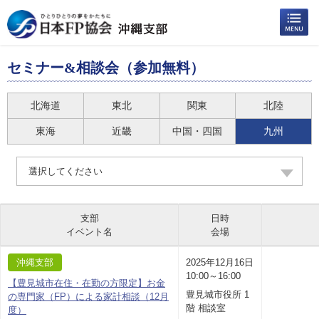
セミナー&相談会（参加無料）
北海道
東北
関東
北陸
東海
近畿
中国・四国
九州
選択してください
支部
日時
イベント名
会場
沖縄支部
2025年12月16日
10:00～16:00
【豊見城市在住・在勤の方限定】お金
豊見城市役所 1
の専門家（FP）による家計相談（12月
階 相談室
度）