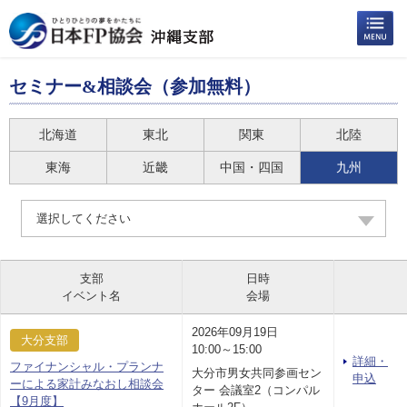
セミナー&相談会（参加無料）
北海道
東北
関東
北陸
東海
近畿
中国・四国
九州
選択してください
支部
日時
イベント名
会場
2026年09月19日
大分支部
10:00～15:00
詳細・
ファイナンシャル・プランナ
大分市男女共同参画セン
申込
ーによる家計みなおし相談会
ター 会議室2（コンパル
【9月度】