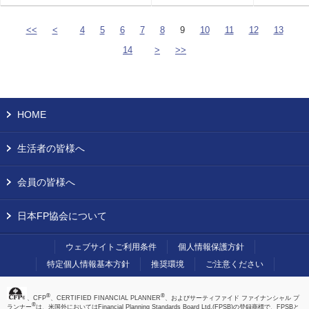
<<
<
4
5
6
7
8
9
10
11
12
13
14
>
>>
HOME
生活者の皆様へ
会員の皆様へ
日本FP協会について
ウェブサイトご利用条件
個人情報保護方針
特定個人情報基本方針
推奨環境
ご注意ください
®
®
、CFP
、CERTIFIED FINANCIAL PLANNER
、およびサーティファイド ファイナンシャル プ
®
ランナー
は、米国外においてはFinancial Planning Standards Board Ltd.(FPSB)の登録商標で、FPSBと