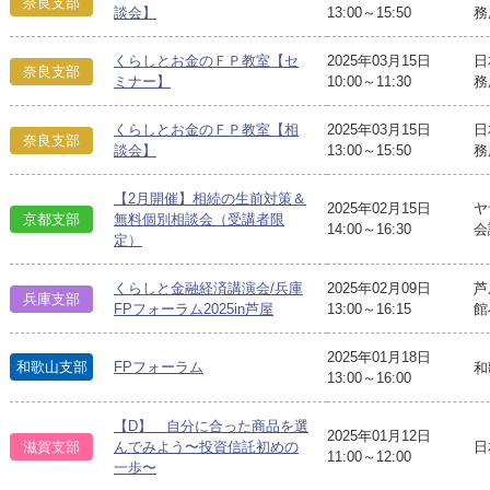
奈良支部
談会】
13:00～15:50
務
くらしとお金のＦＰ教室【セ
2025年03月15日
日
奈良支部
ミナー】
10:00～11:30
務
くらしとお金のＦＰ教室【相
2025年03月15日
日
奈良支部
談会】
13:00～15:50
務
【2月開催】相続の生前対策＆
2025年02月15日
ヤ
京都支部
無料個別相談会（受講者限
14:00～16:30
会
定）
くらしと金融経済講演会/兵庫
2025年02月09日
芦
兵庫支部
FPフォーラム2025in芦屋
13:00～16:15
館
2025年01月18日
和歌山支部
FPフォーラム
和
13:00～16:00
【D】 自分に合った商品を選
2025年01月12日
日
滋賀支部
んでみよう〜投資信託初めの
11:00～12:00
一歩〜