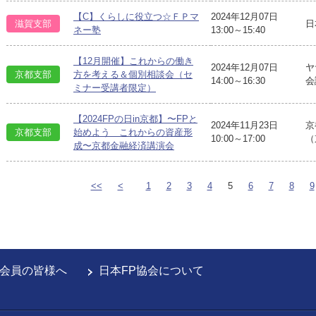
【C】くらしに役立つ☆ＦＰマ
2024年12月07日
滋賀支部
日
ネー塾
13:00～15:40
【12月開催】これからの働き
2024年12月07日
ヤ
京都支部
方を考える＆個別相談会（セ
14:00～16:30
会
ミナー受講者限定）
【2024FPの日in京都】〜FPと
2024年11月23日
京
京都支部
始めよう これからの資産形
10:00～17:00
（
成〜京都金融経済講演会
<<
<
1
2
3
4
5
6
7
8
9
会員の皆様へ
日本FP協会について