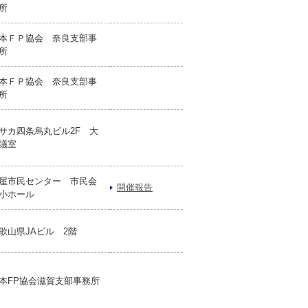
所
本ＦＰ協会 奈良支部事
所
本ＦＰ協会 奈良支部事
所
サカ四条烏丸ビル2F 大
議室
屋市民センター 市民会
開催報告
小ホール
歌山県JAビル 2階
本FP協会滋賀支部事務所