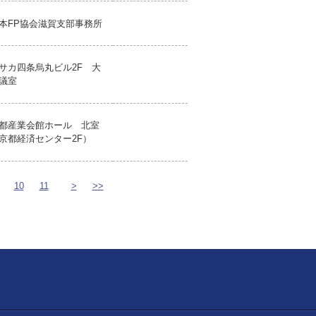
本FP協会滋賀支部事務所
サカ四条烏丸ビル2F 大
議室
都産業会館ホール 北室
京都経済センター2F）
10
11
>
>>