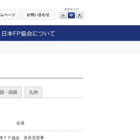
文字サイズ
小
中
大
）
国・四国
九州
会場
本ＦＰ協会 奈良支部事