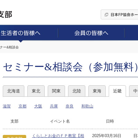
ミナー&相談会
セミナー&相談会（参加無料
北海道
東北
関東
北陸
東海
近畿
中
滋賀
京都
大阪
兵庫
奈良
和歌山
支部
イベント名
日時
くらしとお金のＦＰ教室【相
2025年03月16日
日