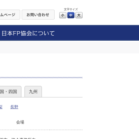
文字サイズ
小
中
大
）
国・四国
九州
梨
長野
会場