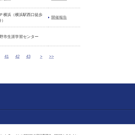
Ｐ横浜（横浜駅西口徒歩
開催報告
分）
野市生涯学習センター
41
42
43
>
>>