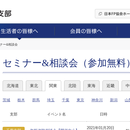
ミナー&相談会
セミナー&相談会（参加無料
北海道
東北
関東
北陸
東海
近畿
中
茨城
栃木
群馬
埼玉
千葉
東京
神奈川
新潟
山
支部
イベント名
日時
2021年01月20日