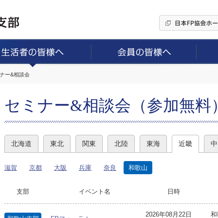
ミナー&相談会
セミナー&相談会（参加無料
北海道
東北
関東
北陸
東海
近畿
中
滋賀
京都
大阪
兵庫
奈良
和歌山
支部
イベント名
日時
2026年08月22日
和