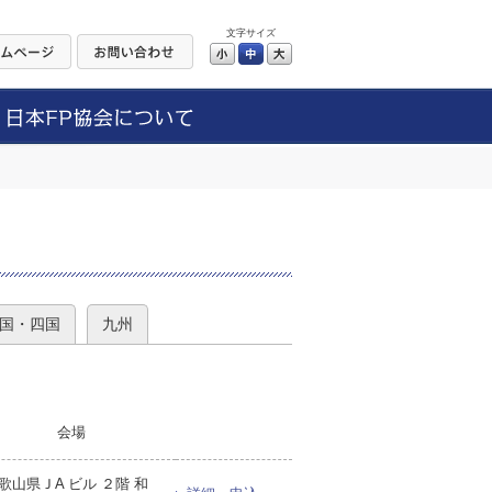
文字サイズ
小
中
大
）
国・四国
九州
会場
歌山県ＪA ビル ２階 和