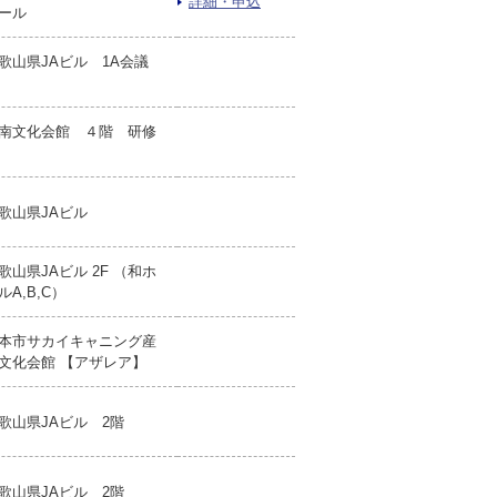
詳細・申込
ール
歌山県JAビル 1A会議
南文化会館 ４階 研修
歌山県JAビル
歌山県JAビル 2F （和ホ
ルA,B,C）
本市サカイキャニング産
文化会館 【アザレア】
歌山県JAビル 2階
歌山県JAビル 2階