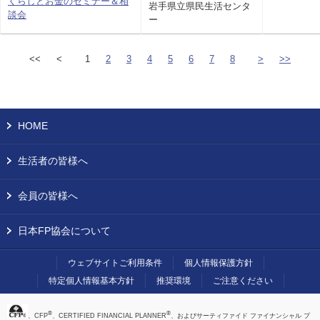
くらしとお金のセミナー＆相
岩手県立県民生活センタ
談会
ー
<<
<
1
2
3
4
5
6
7
8
>
>>
HOME
生活者の皆様へ
会員の皆様へ
日本FP協会について
ウェブサイトご利用条件
個人情報保護方針
特定個人情報基本方針
推奨環境
ご注意ください
®
®
、CFP
、CERTIFIED FINANCIAL PLANNER
、およびサーティファイド ファイナンシャル プ