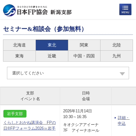
セミナー&相談会（参加無料）
北海道
東北
関東
北陸
東海
近畿
中国・四国
九州
選択してください
支部
日時
イベント名
会場
2026年11月14日
岩手支部
10:30～16:35
詳細・
くらしとおかね講演会 FPの
申込
キオクシアアイーナ
日®FPフォーラム2026㏌岩手
7F アイーナホール