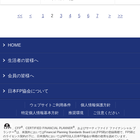
<<
<
1
2
3
4
5
6
7
>
>>
HOME
生活者の皆様へ
会員の皆様へ
日本FP協会について
ウェブサイトご利用条件
個人情報保護方針
特定個人情報基本方針
推奨環境
ご注意ください
®
®
、CFP
、CERTIFIED FINANCIAL PLANNER
、およびサーティファイド ファイナンシャル プ
®
ランナー
は、米国外においてはFinancial Planning Standards Board Ltd.(FPSB)の登録商標で、FPSBと
のライセンス契約の下に、日本国内においてはNPO法人日本FP協会が商標の使用を認めています。