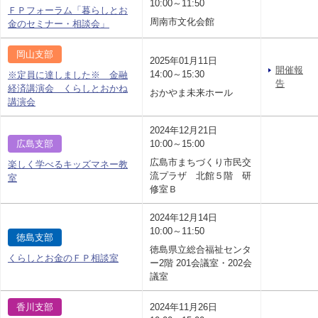
10:00～11:50
ＦＰフォーラム「暮らしとお
周南市文化会館
金のセミナー・相談会」
岡山支部
2025年01月11日
開催報
14:00～15:30
※定員に達しました※ 金融
告
経済講演会 くらしとおかね
おかやま未来ホール
講演会
2024年12月21日
広島支部
10:00～15:00
広島市まちづくり市民交
楽しく学べるキッズマネー教
流プラザ 北館５階 研
室
修室Ｂ
2024年12月14日
10:00～11:50
徳島支部
徳島県立総合福祉センタ
くらしとお金のＦＰ相談室
ー2階 201会議室・202会
議室
香川支部
2024年11月26日