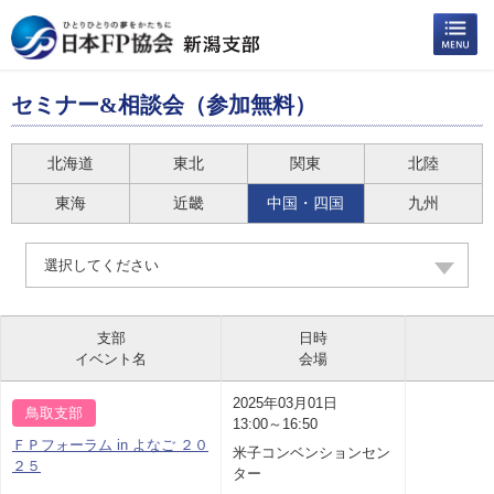
セミナー&相談会（参加無料）
北海道
東北
関東
北陸
東海
近畿
中国・四国
九州
選択してください
支部
日時
イベント名
会場
2025年03月01日
鳥取支部
13:00～16:50
ＦＰフォーラム in よなご ２０
米子コンベンションセン
２５
ター