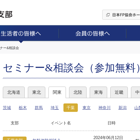
ミナー&相談会
セミナー&相談会（参加無料
北海道
東北
関東
北陸
東海
近畿
中
茨城
栃木
群馬
埼玉
千葉
東京
神奈川
新潟
山
支部
イベント名
日時
2024年06月12日