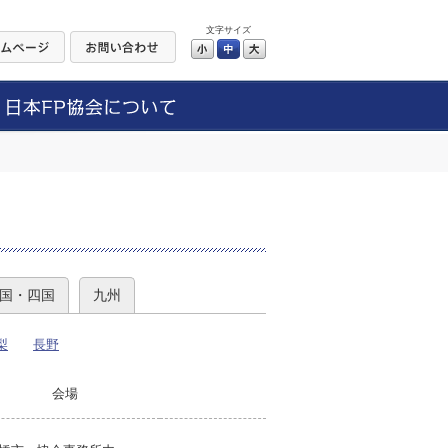
文字サイズ
小
中
大
）
国・四国
九州
梨
長野
会場