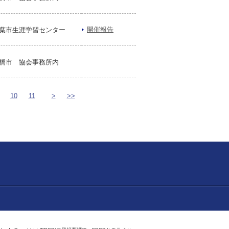
開催報告
葉市生涯学習センター
橋市 協会事務所内
10
11
>
>>