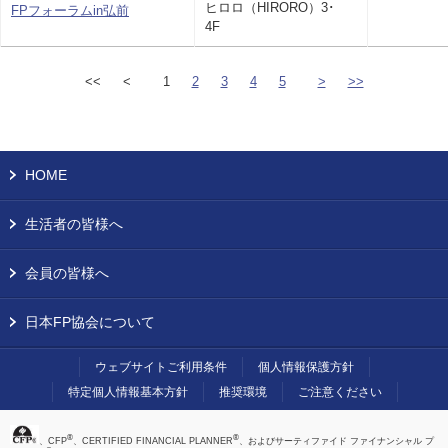
ヒロロ（HIRORO）3･
FPフォーラムin弘前
4F
<<
<
1
2
3
4
5
>
>>
HOME
生活者の皆様へ
会員の皆様へ
日本FP協会について
ウェブサイトご利用条件
個人情報保護方針
特定個人情報基本方針
推奨環境
ご注意ください
®
®
、CFP
、CERTIFIED FINANCIAL PLANNER
、およびサーティファイド ファイナンシャル プ