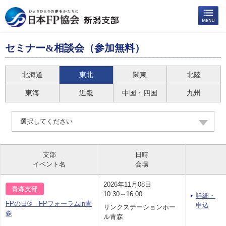
セミナー&相談会（参加無料）
北海道
東北
関東
北陸
東海
近畿
中国・四国
九州
選択してください
支部
日時
イベント名
会場
2026年11月08日
青森支部
10:30～16:00
詳細・
FPの日® FPフォーラムin青
申込
リンクステーションホー
森
ル青森