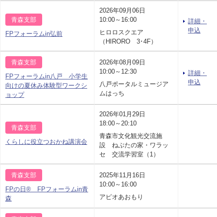
2026年09月06日
青森支部
10:00～16:00
詳細・
申込
ヒロロスクエア
FPフォーラムin弘前
（HIRORO 3･4F）
青森支部
2026年08月09日
10:00～12:30
詳細・
FPフォーラムin八戸 小学生
申込
八戸ポータルミュージア
向けの夏休み体験型ワークシ
ムはっち
ョップ
2026年01月29日
18:00～20:10
青森支部
青森市文化観光交流施
くらしに役立つおかね講演会
設 ねぶたの家・ワラッ
セ 交流学習室（1）
青森支部
2025年11月16日
10:00～16:00
FPの日® FPフォーラムin青
アピオあおもり
森