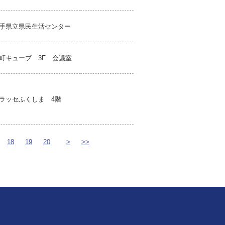
手県立県民生活センター
町キューブ 3F 会議室
ラッセふくしま 4階
18
19
20
>
>>