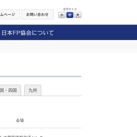
文字サイズ
小
中
大
）
国・四国
九州
会場