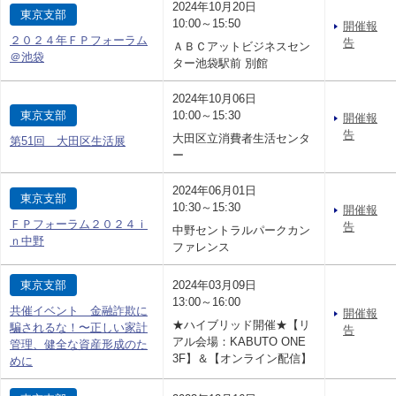
2024年10月20日
東京支部
10:00～15:50
開催報
２０２４年ＦＰフォーラム
告
ＡＢＣアットビジネスセン
＠池袋
ター池袋駅前 別館
2024年10月06日
東京支部
10:00～15:30
開催報
告
大田区立消費者生活センタ
第51回 大田区生活展
ー
2024年06月01日
東京支部
10:30～15:30
開催報
ＦＰフォーラム２０２４ｉ
告
中野セントラルパークカン
ｎ中野
ファレンス
東京支部
2024年03月09日
13:00～16:00
共催イベント 金融詐欺に
開催報
★ハイブリッド開催★【リ
騙されるな！〜正しい家計
告
アル会場：KABUTO ONE
管理、健全な資産形成のた
3F】＆【オンライン配信】
めに