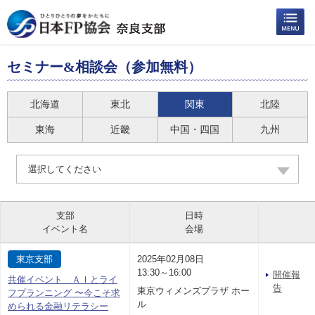
セミナー&相談会（参加無料）
北海道
東北
関東
北陸
東海
近畿
中国・四国
九州
選択してください
支部
日時
イベント名
会場
東京支部
2025年02月08日
13:30～16:00
開催報
共催イベント ＡＩとライ
告
東京ウィメンズプラザ ホー
フプランニング 〜今こそ求
ル
められる金融リテラシー