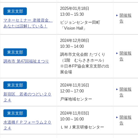
2025年01月18日
東京支部
13:00～15:30
開催報
マネーセミナー 老後資金、
告
ビジョンセンター田町
あなたは誤解している！
「Vision Hall」
2024年12月08日
10:30～14:00
東京支部
開催報
調布市文化会館 たづくり
告
（1階 むらさきホール）
調布市 第47回福祉まつり
※日本FP協会東京支部の出
展会場
東京支部
2024年11月16日
開催報
12:00～17:00
新宿区 若者のつどい２０
告
戸塚地域センター
２４
東京支部
2024年11月03日
開催報
10:00～16:00
水道橋ＦＰフォーラム２０
告
ＬＭＪ東京研修センター
２４