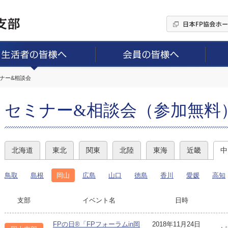
ミナー&相談会
セミナー&相談会（参加無料
北海道
東北
関東
北陸
東海
近畿
中
鳥取
島根
岡山
広島
山口
徳島
香川
愛媛
高知
支部
イベント名
日時
FPの日®「FPフォーラムin岡
2018年11月24日