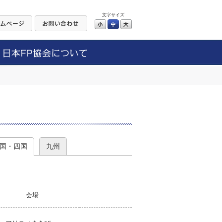
文字サイズ
小
中
大
）
国・四国
九州
会場