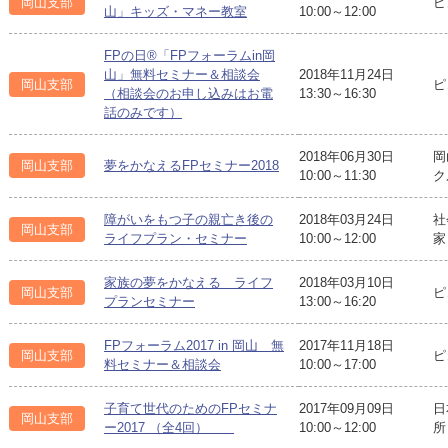
岡山支部
ピ
山」キッズ・マネー教室
10:00～12:00
FPの日®「FPフォーラムin岡
山」無料セミナー＆相談会
2018年11月24日
岡山支部
ピ
（相談会のお申し込みはお電
13:30～16:30
話のみです）
2018年06月30日
岡
岡山支部
夢をかなえるFPセミナー2018
10:00～11:30
ク
障がいをもつ子の親亡き後の
2018年03月24日
社
岡山支部
ライフプラン・セミナー
10:00～12:00
家
家族の夢をかなえる ライフ
2018年03月10日
岡山支部
ピ
プランセミナー
13:00～16:20
FPフォーラム2017 in 岡山 無
2017年11月18日
岡山支部
ピ
料セミナー＆相談会
10:00～17:00
子育て世代のためのFPセミナ
2017年09月09日
日
岡山支部
ー2017 （全4回）
10:00～12:00
所