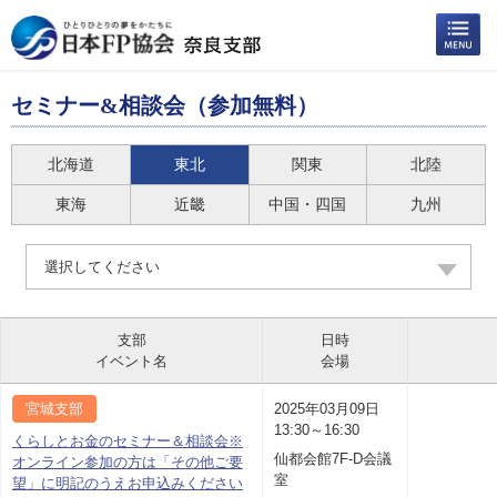
セミナー&相談会（参加無料）
北海道
東北
関東
北陸
東海
近畿
中国・四国
九州
選択してください
支部
日時
イベント名
会場
宮城支部
2025年03月09日
13:30～16:30
くらしとお金のセミナー＆相談会※
仙都会館7F-D会議
オンライン参加の方は「その他ご要
室
望」に明記のうえお申込みください