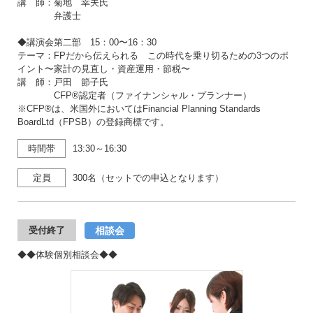
講 師：菊地 幸夫氏
弁護士
◆講演会第二部 15：00〜16：30
テーマ：FPだから伝えられる この時代を乗り切るための3つのポ
イント〜家計の見直し・資産運用・節税〜
講 師：戸田 節子氏
CFP®認定者（ファイナンシャル・プランナー）
※CFP®は、米国外においてはFinancial Planning Standards
BoardLtd（FPSB）の登録商標です。
時間帯
13:30～16:30
定員
300名（セットでの申込となります）
相談会
受付終了
◆◆体験個別相談会◆◆