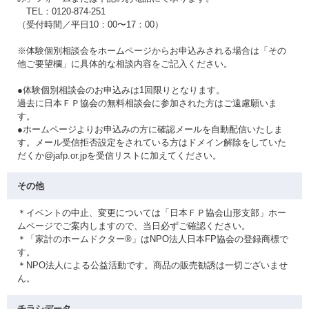
TEL：0120-874-251
（受付時間／平日10：00〜17：00）
※体験個別相談会をホームページからお申込みされる場合は「その
他ご要望欄」に具体的な相談内容をご記入ください。
●体験個別相談会のお申込みは1回限りとなります。
過去に日本ＦＰ協会の無料相談会に参加された方はご遠慮願いま
す。
●ホームページよりお申込みの方に確認メールを自動配信いたしま
す。メール受信拒否設定をされている方はドメイン解除をしていた
だくか@jafp.or.jpを受信リストに加えてください。
その他
＊イベントの中止、変更については「日本ＦＰ協会山形支部」ホー
ムページでご案内しますので、当日必ずご確認ください。
＊「家計のホームドクター®」はNPO法人日本FP協会の登録商標で
す。
＊NPO法人による公益活動です。商品の販売勧誘は一切ございませ
ん。
チラシデータ