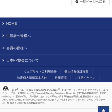
一覧ページへ戻る
HOME
生活者の皆様へ
会員の皆様へ
日本FP協会について
ウェブサイトご利用条件
個人情報保護方針
特定個人情報基本方針
推奨環境
ご注意ください
®
®
、CFP
、CERTIFIED FINANCIAL PLANNER
、およびサーティファイド ファイナンシャル プ
®
ランナー
は、米国外においてはFinancial Planning Standards Board Ltd.(FPSB)の登録商標で、FPSBと
のライセンス契約の下に、日本国内においてはNPO法人日本FP協会が商標の使用を認めています。
AFP、AFFILIATED FINANCIAL PLANNERおよびアフィリエイテッド ファイナンシャル プランナー
は、NPO法人日本FP協会の登録商標です。
上へ