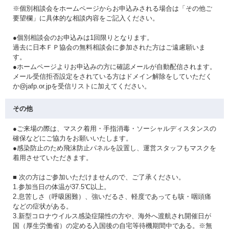
※個別相談会をホームページからお申込みされる場合は「その他ご
要望欄」に具体的な相談内容をご記入ください。
●個別相談会のお申込みは1回限りとなります。
過去に日本ＦＰ協会の無料相談会に参加された方はご遠慮願いま
す。
●ホームページよりお申込みの方に確認メールが自動配信されます。
メール受信拒否設定をされている方はドメイン解除をしていただく
か@jafp.or.jpを受信リストに加えてください。
その他
●ご来場の際は、マスク着用・手指消毒・ソーシャルディスタンスの
確保などにご協力をお願いいたします。
●感染防止のため飛沫防止パネルを設置し、運営スタッフもマスクを
着用させていただきます。
■ 次の方はご参加いただけませんので、ご了承ください。
1.参加当日の体温が37.5℃以上。
2.息苦しさ（呼吸困難）、強いだるさ、軽度であっても咳・咽頭痛
などの症状がある。
3.新型コロナウイルス感染症陽性の方や、海外へ渡航され開催日が
国（厚生労働省）の定める入国後の自宅等待機期間中である。※無