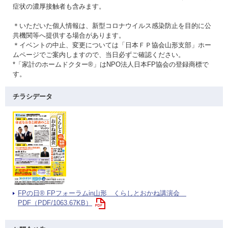
症状の濃厚接触者も含みます。
＊いただいた個人情報は、新型コロナウイルス感染防止を目的に公
共機関等へ提供する場合があります。
＊イベントの中止、変更については「日本ＦＰ協会山形支部」ホー
ムページでご案内しますので、当日必ずご確認ください。
*「家計のホームドクター®」はNPO法人日本FP協会の登録商標で
す。
チラシデータ
FPの日® FPフォーラムin山形 くらしとおかね講演会
PDF（PDF/1063.67KB）