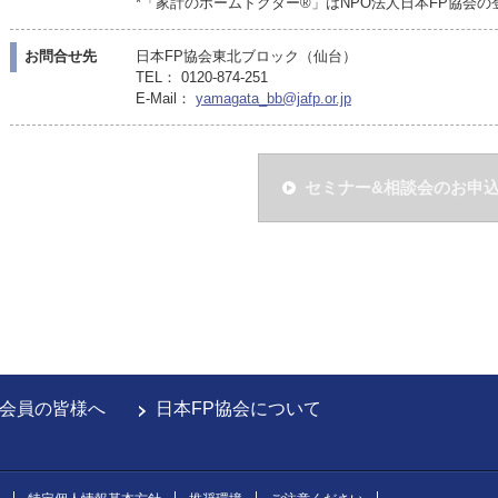
*「家計のホームドクター®」はNPO法人日本FP協会
お問合せ先
日本FP協会東北ブロック（仙台）
TEL： 0120-874-251
E-Mail：
yamagata_bb@jafp.or.jp
セミナー&相談会のお申
会員の皆様へ
日本FP協会について