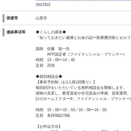
nter.html
後援等
山形市
連絡事項等
◆くらしの講座◆
「知っておきたい健康とお金の話〜医療費控除とセルフ
講師 佐藤 聡一氏
AFP認定者（ファイナンシャル・プランナー）
時間 13：00〜14：40
定員 20名
◆個別相談会◆
【事前予約制（お1人様1回限り）】
毎回好評をいただいている無料相談会を開催します。
保険の見直し、教育資金や住宅資金の準備、資産運用、
計のホームドクター®」ファイナンシャル・プランナー
時間 15：00〜15：50／16：00〜16：50
定員 各回4組計8組
【お申込方法】