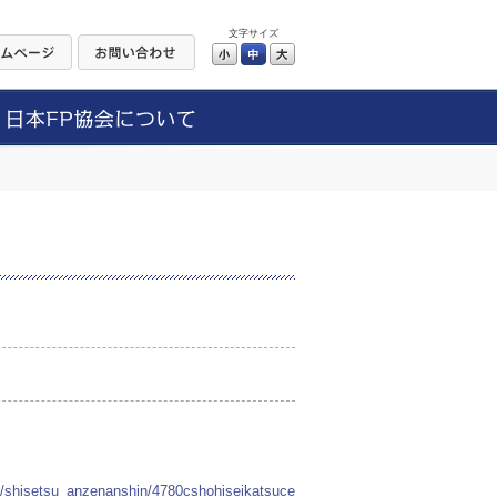
文字サイズ
小
中
大
b2/shisetsu_anzenanshin/4780cshohiseikatsuce