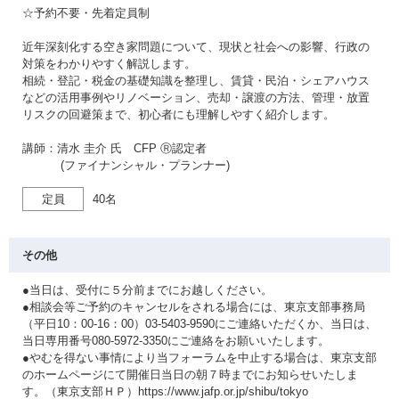
☆予約不要・先着定員制
近年深刻化する空き家問題について、現状と社会への影響、行政の
対策をわかりやすく解説します。
相続・登記・税金の基礎知識を整理し、賃貸・民泊・シェアハウス
などの活用事例やリノベーション、売却・譲渡の方法、管理・放置
リスクの回避策まで、初心者にも理解しやすく紹介します。
講師：清水 圭介 氏 CFP Ⓡ認定者
(ファイナンシャル・プランナー)
定員
40名
その他
●当日は、受付に５分前までにお越しください。
●相談会等ご予約のキャンセルをされる場合には、東京支部事務局
（平日10：00-16：00）03-5403-9590にご連絡いただくか、当日は、
当日専用番号080-5972-3350にご連絡をお願いいたします。
●やむを得ない事情により当フォーラムを中止する場合は、東京支部
のホームページにて開催日当日の朝７時までにお知らせいたしま
す。（東京支部ＨＰ）https://www.jafp.or.jp/shibu/tokyo