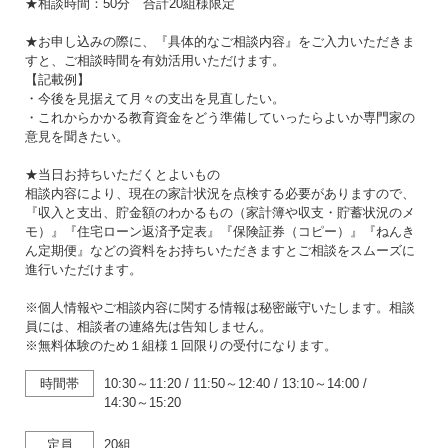
★相談時間：50分 合計20組様限定
★お申し込みの際に、『具体的なご相談内容』をご入力いただきま
すと、ご相談時間を有効活用いただけます。
【記載例】
・今後を見据えて月々の支出を見直したい。
・これからかかる教育資金をどう準備していったらよいか専門家の
意見を聞きたい。
★当日お持ちいただくとよいもの
相談内容により、現在の家計状況を点検する必要がありますので、
『収入と支出、貯金額のわかるもの（家計簿や収支・貯蓄状況のメ
モ）』『住宅ローン返済予定表』『保険証券（コピー）』『ねんき
ん定期便』などの資料をお持ちいただきますとご相談をスムーズに
進行いただけます。
※個人情報やご相談内容に関する情報は秘密厳守いたします。相談
員には、相談者の連絡先は告知しません。
※無料体験のため１組様１回限りの受付になります。
時間帯
10:30～11:20
/
11:50～12:40
/
13:10～14:00
/
14:30～15:20
定員
20組