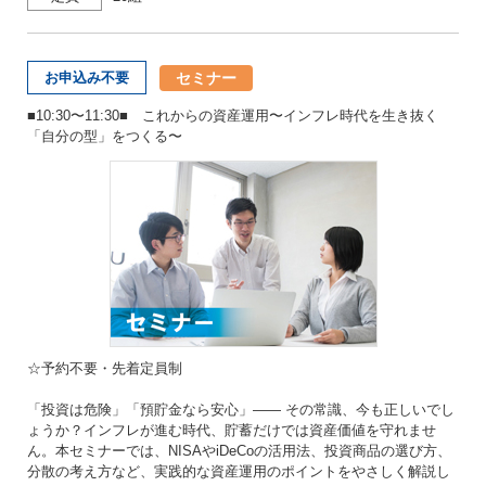
セミナー
お申込み不要
■10:30〜11:30■ これからの資産運用〜インフレ時代を生き抜く
「自分の型」をつくる〜
☆予約不要・先着定員制
「投資は危険」「預貯金なら安心」—— その常識、今も正しいでし
ょうか？インフレが進む時代、貯蓄だけでは資産価値を守れませ
ん。本セミナーでは、NISAやiDeCoの活用法、投資商品の選び方、
分散の考え方など、実践的な資産運用のポイントをやさしく解説し