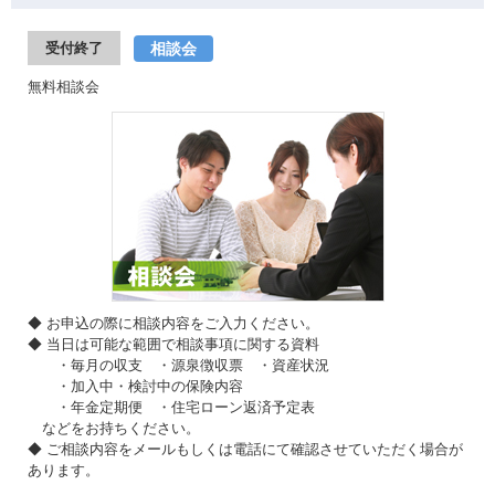
相談会
受付終了
無料相談会
◆ お申込の際に相談内容をご入力ください。
◆ 当日は可能な範囲で相談事項に関する資料
・毎月の収支 ・源泉徴収票 ・資産状況
・加入中・検討中の保険内容
・年金定期便 ・住宅ローン返済予定表
などをお持ちください。
◆ ご相談内容をメールもしくは電話にて確認させていただく場合が
あります。