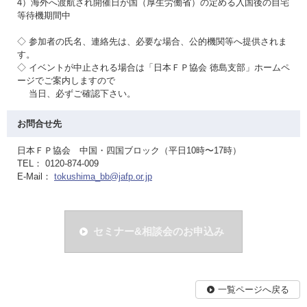
4）海外へ渡航され開催日が国（厚生労働省）の定める入国後の自宅
等待機期間中
◇ 参加者の氏名、連絡先は、必要な場合、公的機関等へ提供されま
す。
◇ イベントが中止される場合は「日本ＦＰ協会 徳島支部」ホームペ
ージでご案内しますので
当日、必ずご確認下さい。
お問合せ先
日本ＦＰ協会 中国・四国ブロック（平日10時〜17時）
TEL： 0120-874-009
E-Mail：
tokushima_bb@jafp.or.jp
セミナー&相談会のお申込み
一覧ページへ戻る