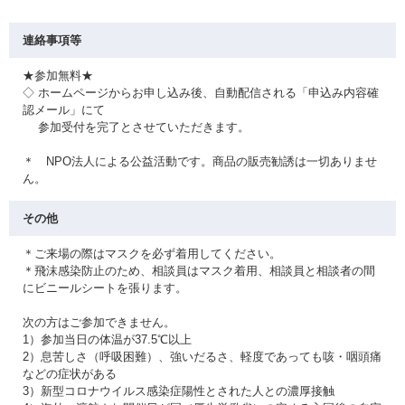
連絡事項等
★参加無料★
◇ ホームページからお申し込み後、自動配信される「申込み内容確
認メール」にて
参加受付を完了とさせていただきます。
＊ NPO法人による公益活動です。商品の販売勧誘は一切ありませ
ん。
その他
＊ご来場の際はマスクを必ず着用してください。
＊飛沫感染防止のため、相談員はマスク着用、相談員と相談者の間
にビニールシートを張ります。
次の方はご参加できません。
1）参加当日の体温が37.5℃以上
2）息苦しさ（呼吸困難）、強いだるさ、軽度であっても咳・咽頭痛
などの症状がある
3）新型コロナウイルス感染症陽性とされた人との濃厚接触