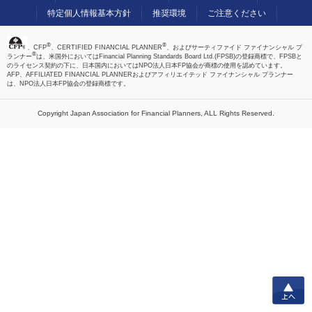
特定個人情報基本方針
推奨環境
ご注意ください
®
®
、CFP
、CERTIFIED FINANCIAL PLANNER
、およびサーティファイド ファイナンシャル プ
®
ランナー
は、米国外においてはFinancial Planning Standards Board Ltd.(FPSB)の登録商標で、FPSBと
のライセンス契約の下に、日本国内においてはNPO法人日本FP協会が商標の使用を認めています。
AFP、AFFILIATED FINANCIAL PLANNERおよびアフィリエイテッド ファイナンシャル プランナー
は、NPO法人日本FP協会の登録商標です。
Copyright Japan Association for Financial Planners,
ALL Rights Reserved.
上へ