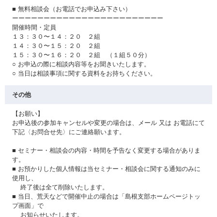
■ 無料相談会（お電話でお申込み下さい）
ーーーーーーーーーーーーーーーーーーーーーーーー
開催時間・定員
１３：３０〜１４：２０ ２組
１４：３０〜１５：２０ ２組
１５：３０〜１６：２０ ２組 （１組５０分）
○ お申込の際に相談内容等をお聞きいたします。
○ 当日は相談事項に関する資料をお持ちください。
その他
【お願い】
お申込後の参加キャンセルや変更の場合は、メール 又は お電話にて
下記〈お問合せ先〉にご連絡願います。
■ セミナー・相談会の内容・時間を予告なく変更する場合がありま
す。
■ お預かりした個人情報は当セミナー・相談会に関する通知のみに
使用し、
終了後は全て削除いたします。
■ 当日、荒天などで開催中止の場合は「島根支部ホームページトッ
プ画面」で
お知らせいたします。