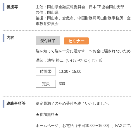
後援等
主催：岡山県金融広報委員会、日本FP協会岡山支部
共催：岡山県
後援：岡山市、倉敷市、中国財務局岡山財務事務所、金
市教育委員会
内容
セミナー
受付終了
脳を知って脳を十分に活かす 〜お金に騙されないため
講師：池谷 裕二（いけがや ゆうじ）氏
時間帯
13:30～15:00
定員
300
連絡事項等
※定員満了のため受付を終了いたしました。
★参加無料★
ホームページ、お電話（平日10:00〜16:00）、FAX