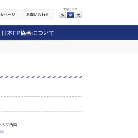
文字サイズ
小
中
大
シネマ西隣
ss