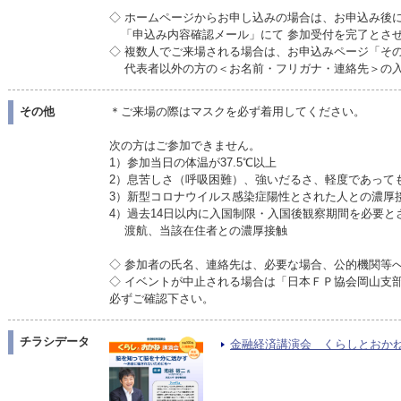
◇ ホームページからお申し込みの場合は、お申込み後
「申込み内容確認メール」にて 参加受付を完了とさ
◇ 複数人でご来場される場合は、お申込みページ「そ
代表者以外の方の＜お名前・フリガナ・連絡先＞の入
その他
＊ご来場の際はマスクを必ず着用してください。
次の方はご参加できません。
1）参加当日の体温が37.5℃以上
2）息苦しさ（呼吸困難）、強いだるさ、軽度であって
3）新型コロナウイルス感染症陽性とされた人との濃厚
4）過去14日以内に入国制限・入国後観察期間を必要と
渡航、当該在住者との濃厚接触
◇ 参加者の氏名、連絡先は、必要な場合、公的機関等
◇ イベントが中止される場合は「日本ＦＰ協会岡山支
必ずご確認下さい。
チラシデータ
金融経済講演会 くらしとおかね講演会