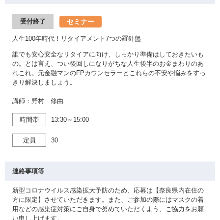
セミナー
受付終了
人生100年時代！リタイアメント7つの羅針盤
誰でも安心安全なリタイアに向け、しっかり準備はしておきたいも
の。とは言え、つい後回しになりがちな人生後半のお金まわりのあ
れこれ。元金融マンのFPカウンセラーとこれらの不安や悩みをすっ
きり解決しましょう。
講師：野村 修由
時間帯
13:30～15:00
定員
30
連絡事項等
新型コロナウイルス感染拡大予防のため、応募は【奈良県内在住の
方に限定】させていただきます。また、ご参加の際にはマスクの着
用などの感染症対策にご自身で努めていただくよう、ご協力をお願
い申し上げます。