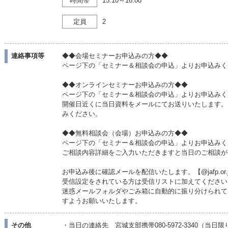
時間帯
15:10～16:00
定員
2
連絡事項等
◆◆会場セミナーお申込みの方◆◆
ページ下の「セミナー＆相談会の申込」よりお申込みく
◆◆オンラインセミナーお申込みの方◆◆
ページ下の「セミナー＆相談会の申込」よりお申込みく
開催日近くに当日資料をメールにてお送りいたします。
みください。
◆◆無料相談会（会場）お申込みの方◆◆
ページ下の「セミナー＆相談会の申込」よりお申込みく
ご相談内容詳細をご入力いただきますと当日のご相談が
お申込み後に確認メールを配信いたします。【@jafp.or
受信設定をされている方は受信リストに加えてください
迷惑メールフォルダやごみ箱に自動的に振り分けられて
すようお願いいたします。
その他
・当日の連絡先 宮城支部携帯080-5972-3340（当