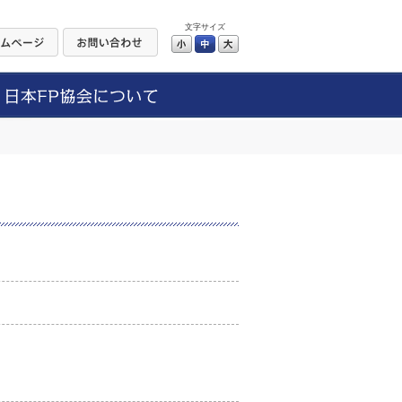
文字サイズ
小
中
大