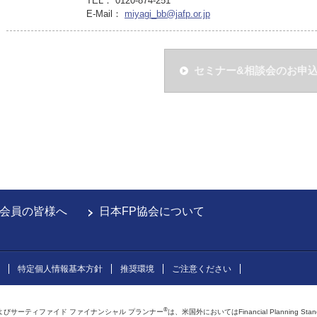
TEL： 0120-874-251
E-Mail：
miyagi_bb@jafp.or.jp
セミナー&相談会のお申
会員の皆様へ
日本FP協会について
特定個人情報基本方針
推奨環境
ご注意ください
®
よびサーティファイド ファイナンシャル プランナー
は、米国外においてはFinancial Planning Sta