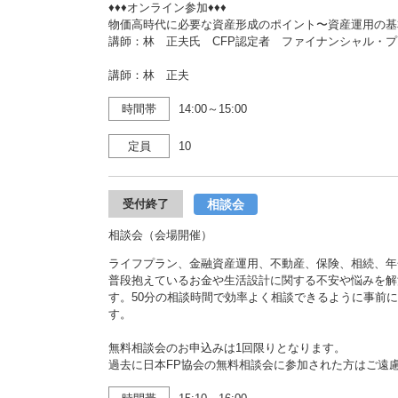
♦♦♦オンライン参加♦♦♦
物価高時代に必要な資産形成のポイント〜資産運用の基
講師：林 正夫氏 CFP認定者 ファイナンシャル・
講師：林 正夫
時間帯
14:00～15:00
定員
10
相談会
受付終了
相談会（会場開催）
ライフプラン、金融資産運用、不動産、保険、相続、年
普段抱えているお金や生活設計に関する不安や悩みを解
す。50分の相談時間で効率よく相談できるように事前
す。
無料相談会のお申込みは1回限りとなります。
過去に日本FP協会の無料相談会に参加された方はご遠