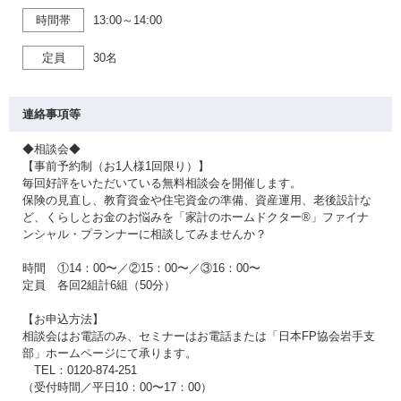
時間帯
13:00～14:00
定員
30名
連絡事項等
◆相談会◆
【事前予約制（お1人様1回限り）】
毎回好評をいただいている無料相談会を開催します。
保険の見直し、教育資金や住宅資金の準備、資産運用、老後設計な
ど、くらしとお金のお悩みを「家計のホームドクター®」ファイナ
ンシャル・プランナーに相談してみませんか？
時間 ①14：00〜／②15：00〜／③16：00〜
定員 各回2組計6組（50分）
【お申込方法】
相談会はお電話のみ、セミナーはお電話または「日本FP協会岩手支
部」ホームページにて承ります。
TEL：0120-874-251
（受付時間／平日10：00〜17：00）