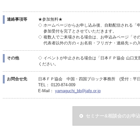
連絡事項等
★参加無料★
◇ ホームページからお申し込み後、自動配信される「
参加受付を完了とさせていただきます。
◇ 複数人でご来場される場合は、お申込みページ「そ
代表者以外の方の＜お名前・フリガナ・連絡先＞の入
その他
◇ イベントが中止される場合は「日本ＦＰ協会 山口
ください。
お問合せ先
日本ＦＰ協会 中国・四国ブロック事務所 (受付：平日10:
TEL： 0120-874-009
E-Mail：
yamaguchi_bb@jafp.or.jp
セミナー&相談会のお申