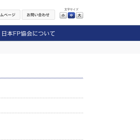
文字サイズ
小
中
大