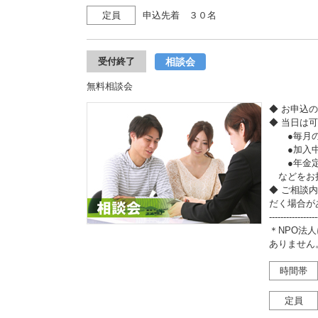
定員
申込先着 ３０名
相談会
受付終了
無料相談会
◆ お申込
◆ 当日は
●毎月の収
●加入中
●年金定
などをお
◆ ご相談
だく場合が
-----------------
＊NPO法
ありません
時間帯
定員