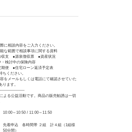
の際に相談内容をご入力ください。
可能な範囲で相談事項に関する資料
支 ●源泉徴収票 ●資産状況
・検討中の保険内容
期便 ●住宅ローン返済予定表
持ちください。
内容をメールもしくは電話にて確認させていた
あります。
---------------------
人による公益活動です。商品の販売勧誘は一切
。
10:00～10:50
/
11:00～11:50
先着申込 各時間帯 ２組 計４組（1組様
50分間）