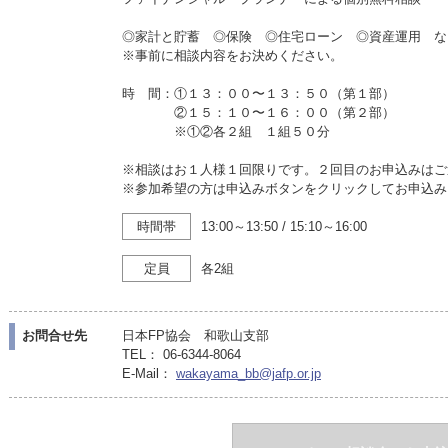
◎家計と貯蓄 ◎保険 ◎住宅ローン ◎資産運用 な
※事前に相談内容をお決めください。
時 間：①１３：００〜１３：５０（第１部）
②１５：１０〜１６：００（第２部）
※①②各２組 １組５０分
※相談はお１人様１回限りです。２回目のお申込みはご
※参加希望の方は申込みボタンをクリックしてお申込み
時間帯
13:00～13:50
/
15:10～16:00
定員
各2組
お問合せ先
日本FP協会 和歌山支部
TEL： 06-6344-8064
E-Mail：
wakayama_bb@jafp.or.jp