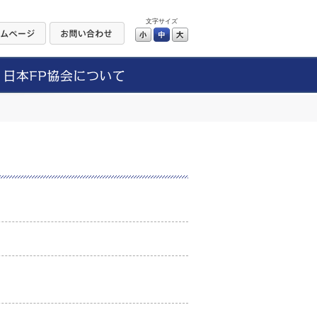
文字サイズ
小
中
大