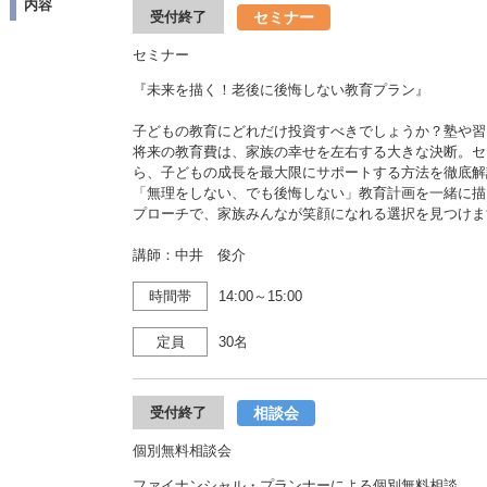
内容
セミナー
受付終了
セミナー
『未来を描く！老後に後悔しない教育プラン』
子どもの教育にどれだけ投資すべきでしょうか？塾や習
将来の教育費は、家族の幸せを左右する大きな決断。セ
ら、子どもの成長を最大限にサポートする方法を徹底解
「無理をしない、でも後悔しない」教育計画を一緒に描
プローチで、家族みんなが笑顔になれる選択を見つけま
講師：中井 俊介
時間帯
14:00～15:00
定員
30名
相談会
受付終了
個別無料相談会
ファイナンシャル・プランナーによる個別無料相談