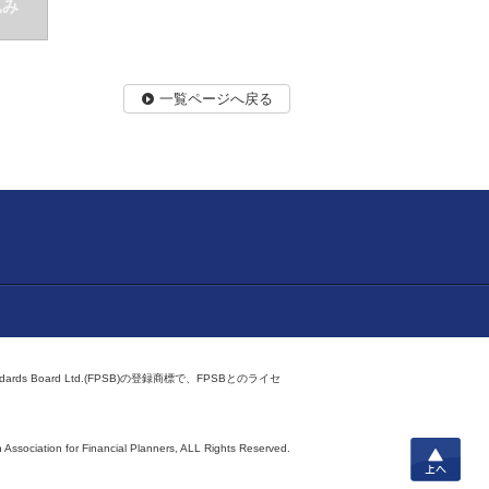
込み
一覧ページへ戻る
ndards Board Ltd.(FPSB)の登録商標で、FPSBとのライセ
上へ
 Association for Financial Planners,
ALL Rights Reserved.