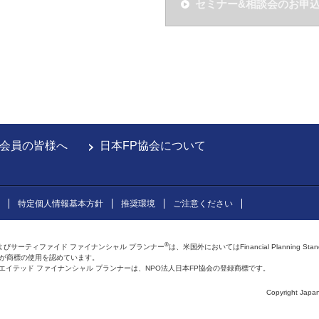
セミナー&相談会のお申
会員の皆様へ
日本FP協会について
特定個人情報基本方針
推奨環境
ご注意ください
®
よびサーティファイド ファイナンシャル プランナー
は、米国外においてはFinancial Planning Sta
会が商標の使用を認めています。
およびアフィリエイテッド ファイナンシャル プランナーは、NPO法人日本FP協会の登録商標です。
Copyright Japan