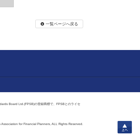
一覧ページへ戻る
ndards Board Ltd.(FPSB)の登録商標で、FPSBとのライセ
上へ
 Association for Financial Planners,
ALL Rights Reserved.