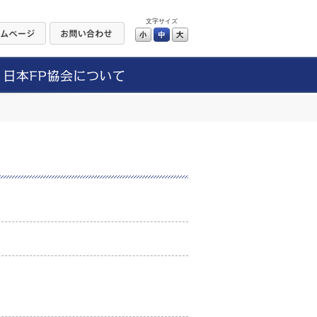
文字サイズ
小
中
大