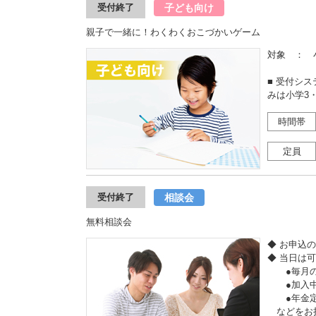
子ども向け
受付終了
親子で一緒に！わくわくおこづかいゲーム
対象 ： 
■ 受付シ
みは小学3
時間帯
定員
相談会
受付終了
無料相談会
◆ お申込
◆ 当日は
●毎月の収
●加入中
●年金定
などをお