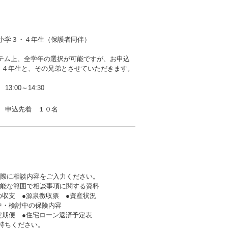
小学３・４年生（保護者同伴）
ステム上、全学年の選択が可能ですが、お申込
・４年生と、その兄弟とさせていただきます。
13:00～14:30
申込先着 １０名
の際に相談内容をご入力ください。
可能な範囲で相談事項に関する資料
支 ●源泉徴収票 ●資産状況
・検討中の保険内容
期便 ●住宅ローン返済予定表
持ちください。