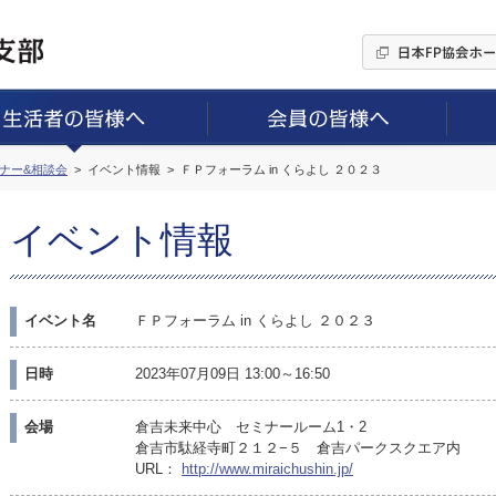
ミナー&相談会
イベント情報
ＦＰフォーラム in くらよし ２０２３
イベント情報
イベント名
ＦＰフォーラム in くらよし ２０２３
日時
2023年07月09日 13:00～16:50
会場
倉吉未来中心 セミナールーム1・2
倉吉市駄経寺町２１２−５ 倉吉パークスクエア内
URL：
http://www.miraichushin.jp/