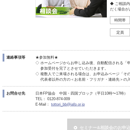
◆ ご相談
だく場合が
時間帯
定員
連絡事項等
★参加無料★
◇ ホームページからお申し込み後、自動配信される「
参加受付を完了とさせていただきます。
◇ 複数人でご来場される場合は、お申込みページ「そ
代表者以外の方の＜お名前・フリガナ・連絡先＞の入
お問合せ先
日本FP協会 中国・四国ブロック（平日10時〜17時）
TEL： 0120-874-009
E-Mail：
tottori_bb@jafp.or.jp
セミナー&相談会のお申