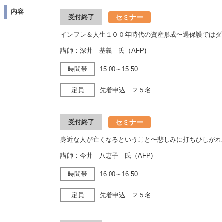
内容
セミナー
受付終了
インフレ＆人生１００年時代の資産形成〜過保護ではダ
講師：深井 基義 氏（AFP)
時間帯
15:00～15:50
定員
先着申込 ２５名
セミナー
受付終了
身近な人が亡くなるということ〜悲しみに打ちひしがれ
講師：今井 八恵子 氏（AFP)
時間帯
16:00～16:50
定員
先着申込 ２５名